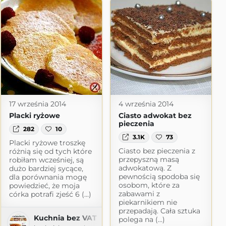
17 września 2014
4 września 2014
Placki ryżowe
Ciasto adwokat bez
pieczenia
282
10
3.1K
73
Placki ryżowe troszkę
Ciasto bez pieczenia z
różnią się od tych które
przepyszną masą
robiłam wcześniej, są
adwokatową. Z
dużo bardziej sycące,
pewnością spodoba się
dla porównania mogę
osobom, które za
powiedzieć, że moja
zabawami z
córka potrafi zjeść 6 (...)
piekarnikiem nie
przepadają. Cała sztuka
Kuchnia bez VAT
polega na (...)