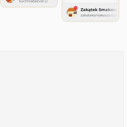
kuchniabezvat.pl
y
Zakątek Smakosza
60t.pl
zakateksmakosza.blogspo