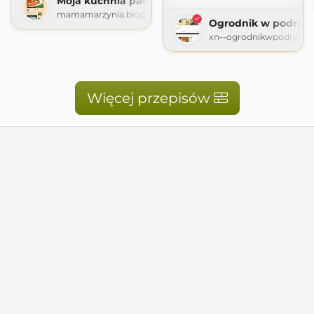
Moja kuchnia pachnąca... barszczem.
mamamarzynia.blogspot.com
Ogrodnik w podróż
xn--ogrodnikwpodry-xob
Więcej przepisów