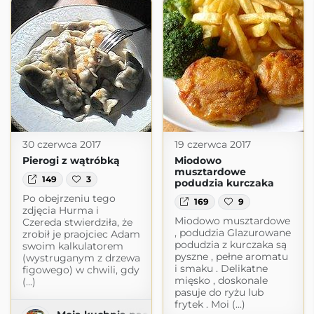
30 czerwca 2017
19 czerwca 2017
Pierogi z wątróbką
Miodowo
musztardowe
149
3
podudzia kurczaka
Po obejrzeniu tego
169
9
zdjęcia Hurma i
Miodowo musztardowe
Czereda stwierdziła, że
, podudzia Glazurowane
zrobił je praojciec Adam
podudzia z kurczaka są
swoim kalkulatorem
pyszne , pełne aromatu
(wystruganym z drzewa
i smaku . Delikatne
figowego) w chwili, gdy
mięsko , doskonale
(...)
pasuje do ryżu lub
frytek . Moi (...)