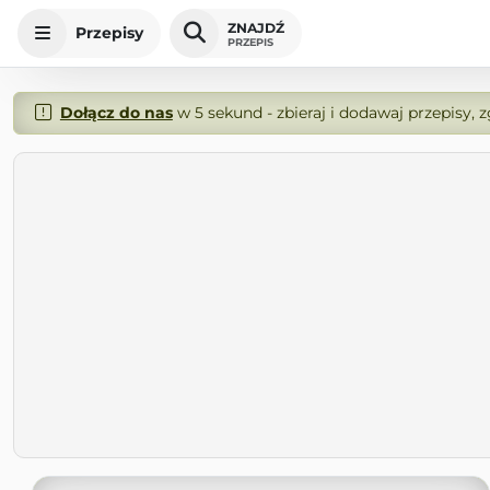
ZNAJDŹ
Przepisy
PRZEPIS
Dołącz do nas
w 5 sekund - zbieraj i dodawaj przepisy, 