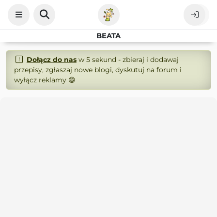
BEATA
Dołącz do nas
w 5 sekund - zbieraj i dodawaj
przepisy, zgłaszaj nowe blogi, dyskutuj na forum i
wyłącz reklamy 😄