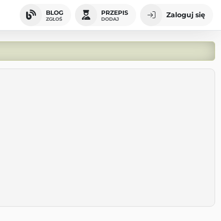
BLOG
PRZEPIS
Zaloguj się
ZGŁOŚ
DODAJ