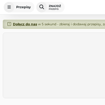
ZNAJDŹ
Przepisy
PRZEPIS
Dołącz do nas
w 5 sekund - zbieraj i dodawaj przepisy, 