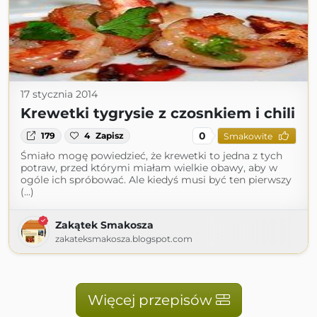
17 stycznia 2014
Krewetki tygrysie z czosnkiem i chili
0
179
4
Zapisz
Smakowite
Śmiało mogę powiedzieć, że krewetki to jedna z tych
potraw, przed którymi miałam wielkie obawy, aby w
ogóle ich spróbować. Ale kiedyś musi być ten pierwszy
(...)
Zakątek Smakosza
zakateksmakosza.blogspot.com
Więcej przepisów