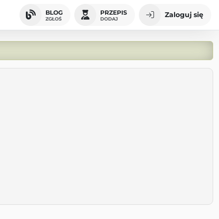
BLOG
PRZEPIS
Zaloguj się
ZGŁOŚ
DODAJ