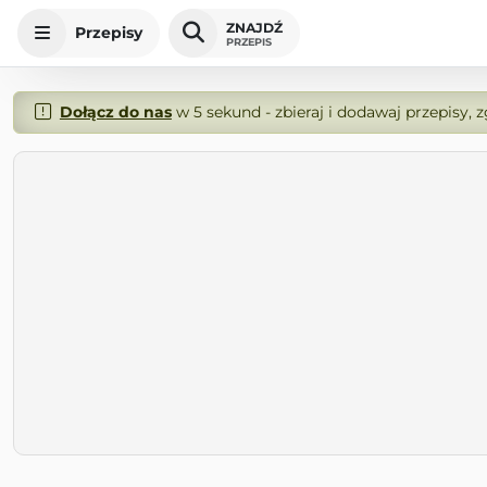
ZNAJDŹ
Przepisy
PRZEPIS
Dołącz do nas
w 5 sekund - zbieraj i dodawaj przepisy, 