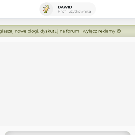
DAWID
Profil użytkownika
zgłaszaj nowe blogi, dyskutuj na forum i wyłącz reklamy 😄