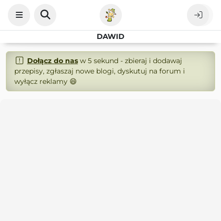
DAWID
Dołącz do nas
w 5 sekund - zbieraj i dodawaj
przepisy, zgłaszaj nowe blogi, dyskutuj na forum i
wyłącz reklamy 😄