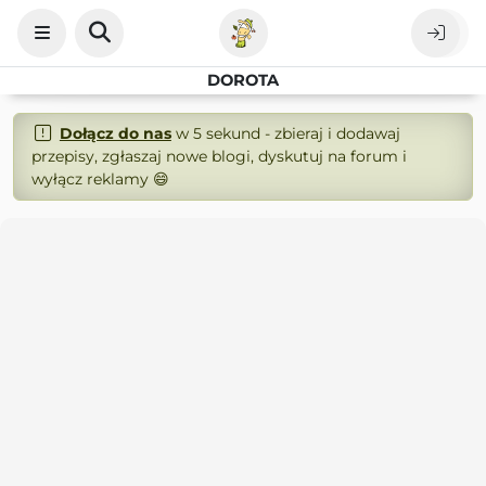
DOROTA
Dołącz do nas
w 5 sekund - zbieraj i dodawaj
przepisy, zgłaszaj nowe blogi, dyskutuj na forum i
wyłącz reklamy 😄