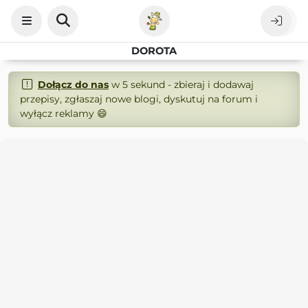
DOROTA
Dołącz do nas
w 5 sekund - zbieraj i dodawaj
przepisy, zgłaszaj nowe blogi, dyskutuj na forum i
wyłącz reklamy 😄