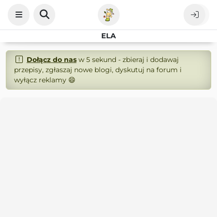
ELA
Dołącz do nas
w 5 sekund - zbieraj i dodawaj
przepisy, zgłaszaj nowe blogi, dyskutuj na forum i
wyłącz reklamy 😄