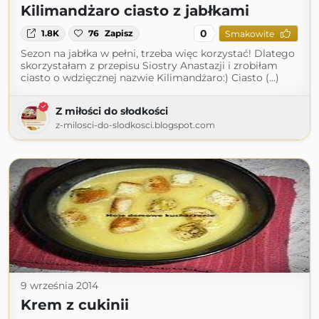
Kilimandżaro ciasto z jabłkami
0
1.8K
76
Zapisz
Smakowite
Sezon na jabłka w pełni, trzeba więc korzystać! Dlatego
skorzystałam z przepisu Siostry Anastazji i zrobiłam
ciasto o wdzięcznej nazwie Kilimandżaro:) Ciasto (...)
Z miłości do słodkości
z-milosci-do-slodkosci.blogspot.com
9 września 2014
Krem z cukinii