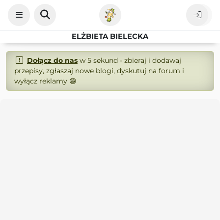
ELŻBIETA BIELECKA
Dołącz do nas
w 5 sekund - zbieraj i dodawaj
przepisy, zgłaszaj nowe blogi, dyskutuj na forum i
wyłącz reklamy 😄