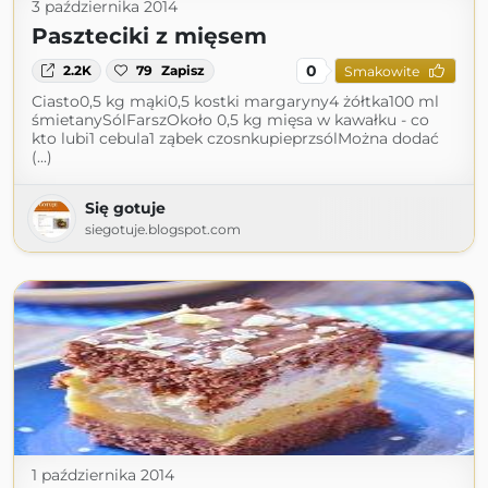
3 października 2014
Paszteciki z mięsem
0
2.2K
79
Zapisz
Smakowite
Ciasto0,5 kg mąki0,5 kostki margaryny4 żółtka100 ml
śmietanySólFarszOkoło 0,5 kg mięsa w kawałku - co
kto lubi1 cebula1 ząbek czosnkupieprzsólMożna dodać
(...)
Się gotuje
siegotuje.blogspot.com
1 października 2014