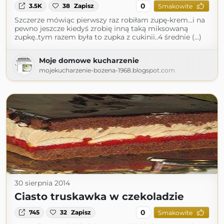
0
3.5K
38
Zapisz
Smakowite
Szczerze mówiąc pierwszy raz robiłam zupę-krem...i na
pewno jeszcze kiedyś zrobię inną taką miksowaną
zupkę..tym razem była to zupka z cukinii..4 średnie (...)
Moje domowe kucharzenie
mojekucharzenie-bozena-1968.blogspot.com
30 sierpnia 2014
Ciasto truskawka w czekoladzie
0
745
32
Zapisz
Smakowite