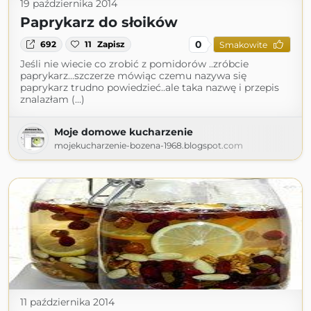
19 października 2014
Paprykarz do słoików
0
692
11
Zapisz
Smakowite
Jeśli nie wiecie co zrobić z pomidorów ..zróbcie
paprykarz...szczerze mówiąc czemu nazywa się
paprykarz trudno powiedzieć..ale taka nazwę i przepis
znalazłam (...)
Moje domowe kucharzenie
mojekucharzenie-bozena-1968.blogspot.com
11 października 2014