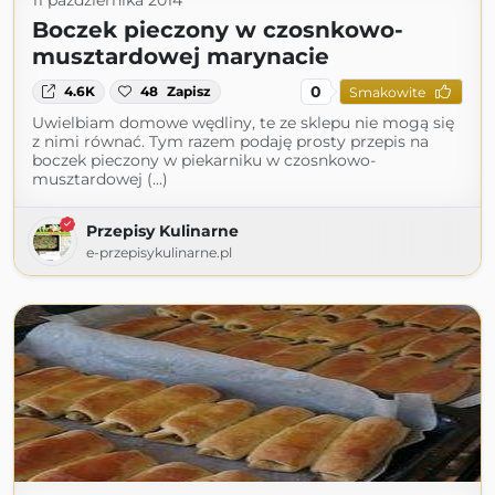
11 października 2014
Boczek pieczony w czosnkowo-
musztardowej marynacie
0
4.6K
48
Zapisz
Smakowite
Uwielbiam domowe wędliny, te ze sklepu nie mogą się
z nimi równać. Tym razem podaję prosty przepis na
boczek pieczony w piekarniku w czosnkowo-
musztardowej (...)
Przepisy Kulinarne
e-przepisykulinarne.pl