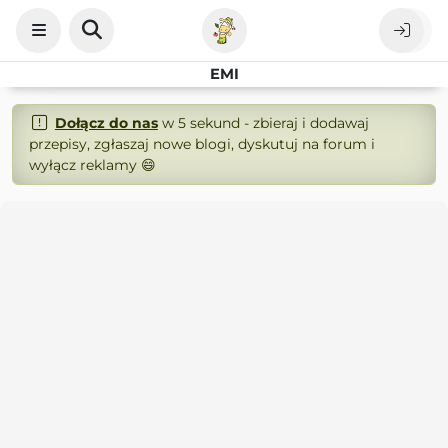
EMI
Dołącz do nas
w 5 sekund - zbieraj i dodawaj
przepisy, zgłaszaj nowe blogi, dyskutuj na forum i
wyłącz reklamy 😄