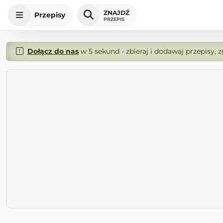
ZNAJDŹ
Przepisy
PRZEPIS
Dołącz do nas
w 5 sekund - zbieraj i dodawaj przepisy, 