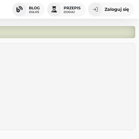
BLOG
PRZEPIS
Zaloguj się
ZGŁOŚ
DODAJ