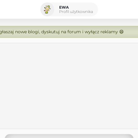
EWA
Profil użytkownika
zgłaszaj nowe blogi, dyskutuj na forum i wyłącz reklamy 😄