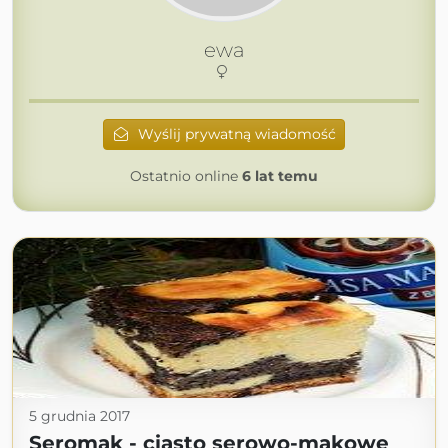
ewa
Wyślij prywatną wiadomość
Ostatnio online
6 lat temu
5 grudnia 2017
Seromak - ciasto serowo-makowe