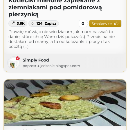
Kotleciki mielone zapiekane z
ziemniakami pod pomidorową
pierzynką
0
3.6K
124
Zapisz
Smakowite
Prawdę mówiąc nie wiedziałam jak mam nazwać to
danie, które chcę Wam dziś pokazać :) Przepis na nie
dostałam od mamy, a ta od koleżanki z pracy i tak
pocztą (...)
Simply Food
poprostu-jedzenie.blogspot.com