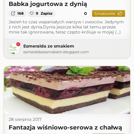
Babka jogurtowa z dynią
0
168
9
Zapisz
Smakowite
Jesień to czas wspaniałych warzyw i owoców. Jedynym
z nich jest dynia.Dynia jeszcze kilka lat temu przeze
mnie tak ignorowana, teraz często króluje w mojej (...)
Esmeralda ze smakiem
esmeraldazesmakiem.blogspot.com
28 sierpnia 2017
Fantazja wiśniowo-serowa z chałwą