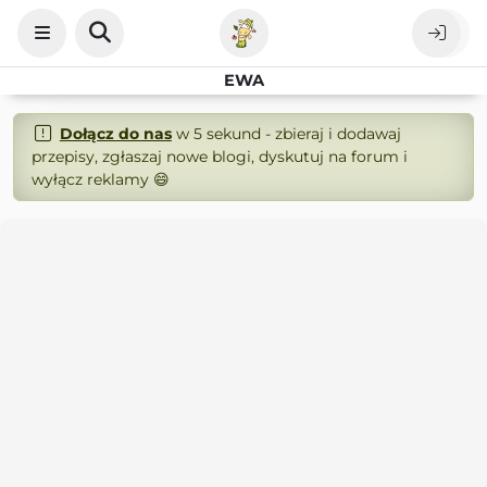
EWA
Dołącz do nas
w 5 sekund - zbieraj i dodawaj
przepisy, zgłaszaj nowe blogi, dyskutuj na forum i
wyłącz reklamy 😄