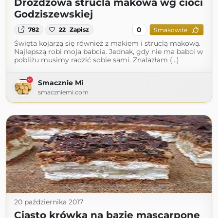
Drożdżowa strucla makowa wg cioci
Godziszewskiej
0
782
22
Zapisz
Smakowite
Święta kojarzą się również z makiem i struclą makową.
Najlepszą robi moja babcia. Jednak, gdy nie ma babci w
pobliżu musimy radzić sobie sami. Znalazłam (...)
Smacznie Mi
smaczniemi.com
20 października 2017
Ciasto krówka na bazie mascarpone