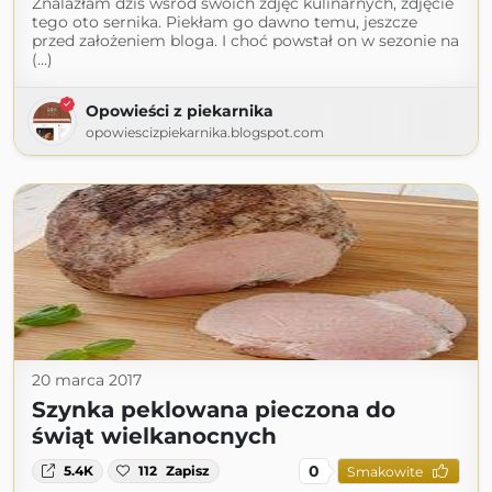
Znalazłam dziś wśród swoich zdjęć kulinarnych, zdjęcie
tego oto sernika. Piekłam go dawno temu, jeszcze
przed założeniem bloga. I choć powstał on w sezonie na
(...)
Opowieści z piekarnika
opowiescizpiekarnika.blogspot.com
20 marca 2017
Szynka peklowana pieczona do
świąt wielkanocnych
0
5.4K
112
Zapisz
Smakowite