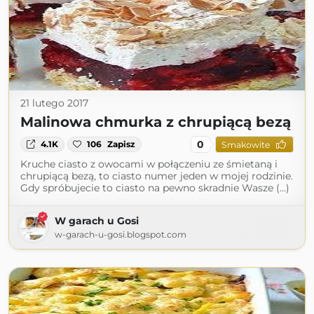
21 lutego 2017
Malinowa chmurka z chrupiącą bezą
0
4.1K
106
Zapisz
Smakowite
Kruche ciasto z owocami w połączeniu ze śmietaną i
chrupiącą bezą, to ciasto numer jeden w mojej rodzinie.
Gdy spróbujecie to ciasto na pewno skradnie Wasze (...)
W garach u Gosi
w-garach-u-gosi.blogspot.com