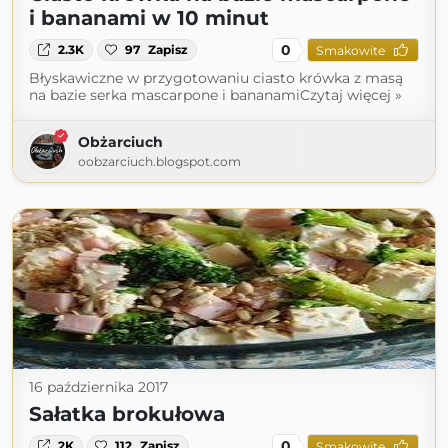
i bananami w 10 minut
0
2.3K
97
Zapisz
Smakowite
Błyskawiczne w przygotowaniu ciasto krówka z masą
na bazie serka mascarpone i bananamiCzytaj więcej »
Obżarciuch
oobzarciuch.blogspot.com
16 października 2017
Sałatka brokułowa
0
2K
112
Zapisz
Smakowite