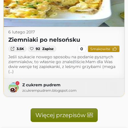
6 lutego 2017
Ziemniaki po nelsońsku
0
3.5K
92
Zapisz
Smakowite
Jeśli szukacie nowego sposobu na podanie pysznych
ziemniaków, to własnie go znaleźliście.Mam dla Was
dwie wersje tej zapiekanki, z leśnymi grzybami (mega
(...)
Z cukrem pudrem
zcukrempudrem.blogspot.com
Więcej przepisów