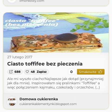
limonkowy.com
27 lutego 2017
Ciasto toffifee bez pieczenia
0
688
48
Zapisz
Smakowite
Ale mi wyszło ciacho!Najlepsze jak dotąd (przynajmniej
jak dla mnie). Inspirowałam się pralinkami "Toffifee" a
więc połączeniem kajmaku, czekolady i orzechów, (...)
Domowa cukierenka
cukierenkaklementynki.blogspot.com