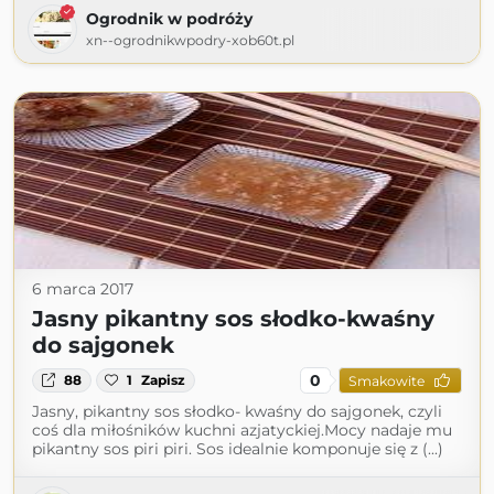
Ogrodnik w podróży
xn--ogrodnikwpodry-xob60t.pl
6 marca 2017
Jasny pikantny sos słodko-kwaśny
do sajgonek
0
88
1
Zapisz
Smakowite
Jasny, pikantny sos słodko- kwaśny do sajgonek, czyli
coś dla miłośników kuchni azjatyckiej.Mocy nadaje mu
pikantny sos piri piri. Sos idealnie komponuje się z (...)