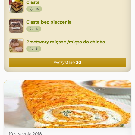
Ciasta
13
Ciasta bez pieczenia
4
Przetwory mięsne /mięso do chleba
8
Wszystkie
20
10 stycznia 2018