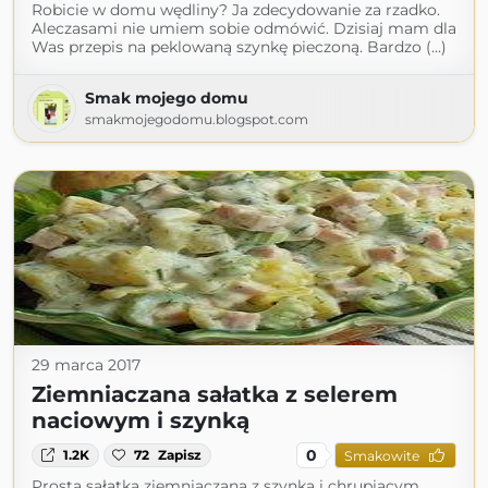
Robicie w domu wędliny? Ja zdecydowanie za rzadko.
Aleczasami nie umiem sobie odmówić. Dzisiaj mam dla
Was przepis na peklowaną szynkę pieczoną. Bardzo (...)
Smak mojego domu
smakmojegodomu.blogspot.com
29 marca 2017
Ziemniaczana sałatka z selerem
naciowym i szynką
0
1.2K
72
Zapisz
Smakowite
Prosta sałatka ziemniaczana z szynką i chrupiącym