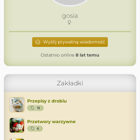
gosia
Wyślij prywatną wiadomość
Ostatnio online
8 lat temu
Zakładki
Przepisy z drobiu
15
Przetwory warzywne
6