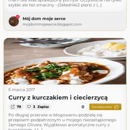
mam dla Was sprawdzony pomysł. Oczywiście nie tylko
szybki ale też smaczny :-)Składniki2 piersi z (...)
Mój dom moje serce
mojdommojeserce.blogspot.com
5 marca 2017
Curry z kurczakiem i ciecierzycą
0
79
3
Zapisz
Smakowite
Po długiej przerwie w blogowaniu podzielę się
przepisem podpatrzonym u mojego niezastąpionego
Jamiego Olivera. Wyjątkowo aromatyczne curry z
kurczakiem, z (...)