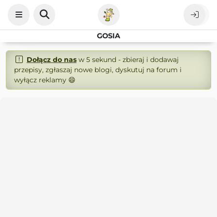
GOSIA
Dołącz do nas
w 5 sekund - zbieraj i dodawaj
przepisy, zgłaszaj nowe blogi, dyskutuj na forum i
wyłącz reklamy 😄