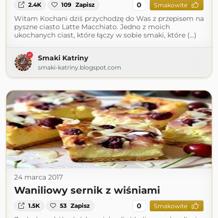
0
2.4K
109
Zapisz
Smakowite
Witam Kochani dziś przychodzę do Was z przepisem na
pyszne ciasto Latte Macchiato. Jedno z moich
ukochanych ciast, które łączy w sobie smaki, które (...)
Smaki Katriny
smaki-katriny.blogspot.com
24 marca 2017
Waniliowy sernik z wiśniami
0
1.5K
53
Zapisz
Smakowite