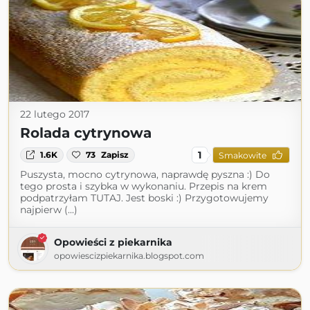
22 lutego 2017
Rolada cytrynowa
1
1.6K
73
Zapisz
Smakowite
Puszysta, mocno cytrynowa, naprawdę pyszna :) Do
tego prosta i szybka w wykonaniu. Przepis na krem
podpatrzyłam TUTAJ. Jest boski :) Przygotowujemy
najpierw (...)
Opowieści z piekarnika
opowiescizpiekarnika.blogspot.com