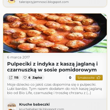
talerzprzyjemnosci.blogspot.com
6 marca 2017
Pulpeciki z indyka z kaszą jaglaną i
czarnuszką w sosie pomidorowym
0
115
6
Zapisz
Smakowite
Moje dziecko co jakiś czas dopomina się o pulpeciki.
Lubi bardzo. Tym razem dodałam do nich kaszę jaglaną
bio od Bio Life, czarnuszkę i troszkę chrzanu z (...)
Kruche babeczki
kruchebabeczki.blogspot.com