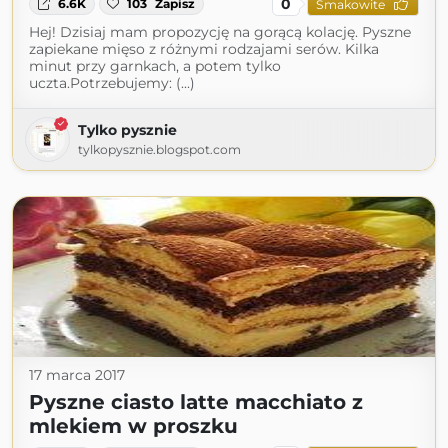
0
6.6K
103
Zapisz
Smakowite
Hej! Dzisiaj mam propozycję na gorącą kolację. Pyszne
zapiekane mięso z różnymi rodzajami serów. Kilka
minut przy garnkach, a potem tylko
uczta.Potrzebujemy: (...)
Tylko pysznie
tylkopysznie.blogspot.com
17 marca 2017
Pyszne ciasto latte macchiato z
mlekiem w proszku