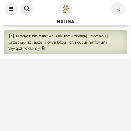
HALINA
Dołącz do nas
w 5 sekund - zbieraj i dodawaj
przepisy, zgłaszaj nowe blogi, dyskutuj na forum i
wyłącz reklamy 😄