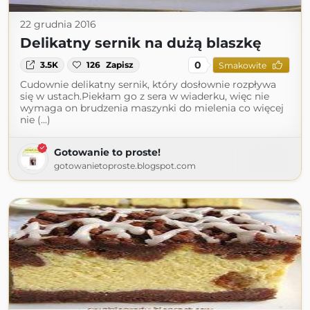
22 grudnia 2016
Delikatny sernik na dużą blaszkę
0
3.5K
126
Zapisz
Smakowite
Cudownie delikatny sernik, który dosłownie rozpływa
się w ustach.Piekłam go z sera w wiaderku, więc nie
wymaga on brudzenia maszynki do mielenia co więcej
nie (...)
Gotowanie to proste!
gotowanietoproste.blogspot.com