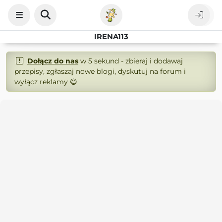
IRENA113
Dołącz do nas
w 5 sekund - zbieraj i dodawaj
przepisy, zgłaszaj nowe blogi, dyskutuj na forum i
wyłącz reklamy 😄