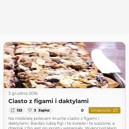
3 grudnia 2016
Ciasto z figami i daktylami
0
122
3
Zapisz
Smakowite
Na niedzielę polecam kruche ciasto z figami i
daktylami. Bardzo lubię figi i te świeże i te suszone, a
dżemik z fig jest po prostu wspaniały. Wykorzystałam