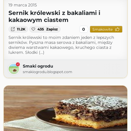
19 marca 2015
Sernik królewski z bakaliami i
kakaowym ciastem
0
11.2K
435
Zapisz
Smakowite
Sernik królewski to moim zdaniem jeden z lepszych
serników. Pyszna masa serowa z bakaliami, między
dwiema warstwami kakaowego, kruchego ciasta z
lukrem. Słodki (...)
Smaki ogrodu
smakiogrodu.blogspot.com