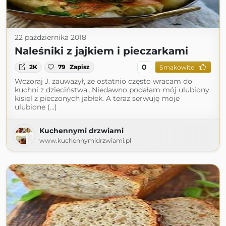
22 października 2018
Naleśniki z jajkiem i pieczarkami
0
2K
79
Zapisz
Smakowite
Wczoraj J. zauważył, że ostatnio często wracam do
kuchni z dzieciństwa…Niedawno podałam mój ulubiony
kisiel z pieczonych jabłek. A teraz serwuję moje
ulubione (...)
Kuchennymi drzwiami
www.kuchennymidrzwiami.pl