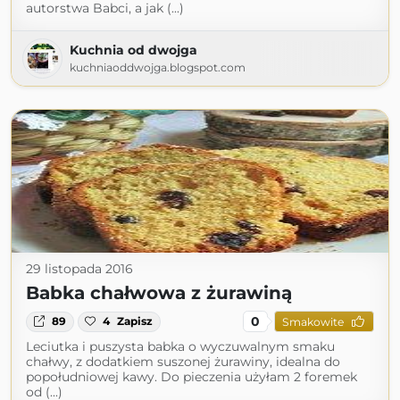
autorstwa Babci, a jak (...)
Kuchnia od dwojga
kuchniaoddwojga.blogspot.com
29 listopada 2016
Babka chałwowa z żurawiną
0
89
4
Zapisz
Smakowite
Leciutka i puszysta babka o wyczuwalnym smaku
chałwy, z dodatkiem suszonej żurawiny, idealna do
popołudniowej kawy. Do pieczenia użyłam 2 foremek
od (...)