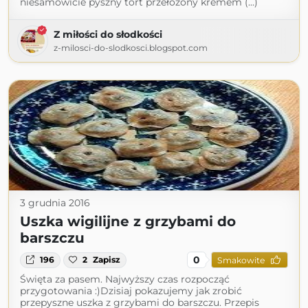
niesamowicie pyszny tort przełożony kremem (...)
Z miłości do słodkości
z-milosci-do-slodkosci.blogspot.com
3 grudnia 2016
Uszka wigilijne z grzybami do
barszczu
0
196
2
Zapisz
Smakowite
Święta za pasem. Najwyższy czas rozpocząć
przygotowania :)Dzisiaj pokazujemy jak zrobić
przepyszne uszka z grzybami do barszczu. Przepis