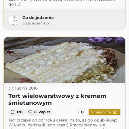
go (...)
Co do jedzenia
codojedzenia.pl
3 grudnia 2016
Tort wielowarstwowy z kremem
śmietanowym
0
128
8
Zapisz
Smakowite
Ten przepis od pół roku czekał na to, aż go opublikuję:)
W końcu nadszedł jego czas :) Pracochłonny, ale