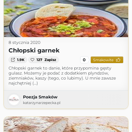
8 stycznia 2020
Chłopski garnek
0
1.9K
127
Zapisz
Smakowite
Chłopski garnek to danie, które przypomina gęsty
gulasz. Możemy je podać z dodatkiem plyndzów,
ziemniaków, kaszy (tego, co lubimy). U mnie zawsze
najchętniej (...)
Poezja Smaków
katarzynarzepecka.pl