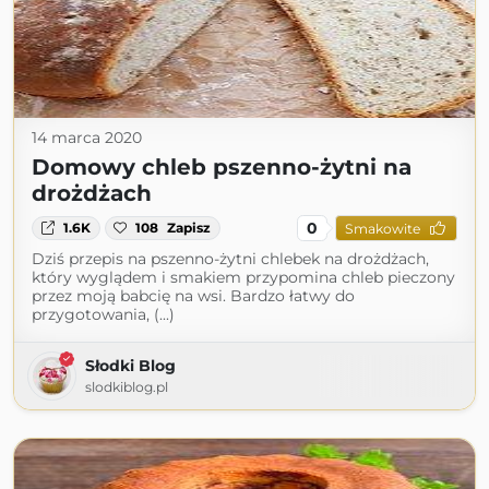
14 marca 2020
Domowy chleb pszenno-żytni na
drożdżach
0
1.6K
108
Zapisz
Smakowite
Dziś przepis na pszenno-żytni chlebek na drożdżach,
który wyglądem i smakiem przypomina chleb pieczony
przez moją babcię na wsi. Bardzo łatwy do
przygotowania, (...)
Słodki Blog
slodkiblog.pl