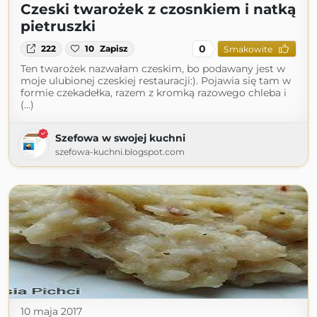
Czeski twarożek z czosnkiem i natką
pietruszki
0
222
10
Zapisz
Smakowite
Ten twarożek nazwałam czeskim, bo podawany jest w
moje ulubionej czeskiej restauracji:). Pojawia się tam w
formie czekadełka, razem z kromką razowego chleba i
(...)
Szefowa w swojej kuchni
szefowa-kuchni.blogspot.com
10 maja 2017