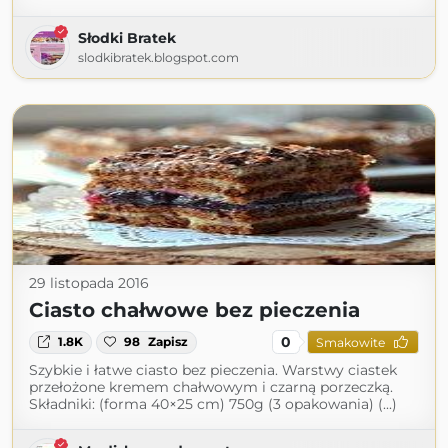
Słodki Bratek
slodkibratek.blogspot.com
29 listopada 2016
Ciasto chałwowe bez pieczenia
0
1.8K
98
Zapisz
Smakowite
Szybkie i łatwe ciasto bez pieczenia. Warstwy ciastek
przełożone kremem chałwowym i czarną porzeczką.
Składniki: (forma 40×25 cm) 750g (3 opakowania) (...)