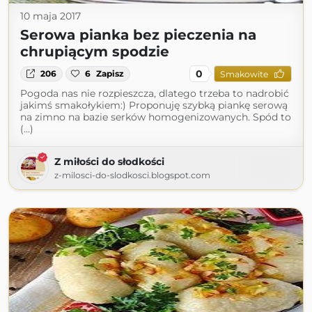
10 maja 2017
Serowa pianka bez pieczenia na
chrupiącym spodzie
0
206
6
Zapisz
Smakowite
Pogoda nas nie rozpieszcza, dlatego trzeba to nadrobić
jakimś smakołykiem:) Proponuję szybką piankę serową
na zimno na bazie serków homogenizowanych. Spód to
(...)
Z miłości do słodkości
z-milosci-do-slodkosci.blogspot.com