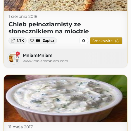
1 sierpnia 2018
Chleb pełnoziarnisty ze
słonecznikiem na miodzie
0
1.7K
59
Zapisz
Smakowite
MniamMniam
www.mniammniam.com
11 maja 2017