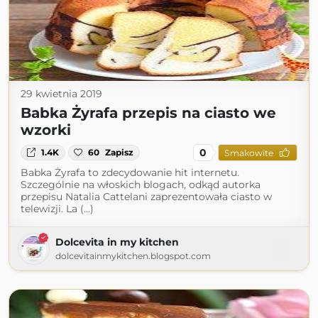
29 kwietnia 2019
Babka Żyrafa przepis na ciasto we
wzorki
0
1.4K
60
Zapisz
Smakowite
Babka Żyrafa to zdecydowanie hit internetu.
Szczególnie na włoskich blogach, odkąd autorka
przepisu Natalia Cattelani zaprezentowała ciasto w
telewizji. La (...)
Dolcevita in my kitchen
dolcevitainmykitchen.blogspot.com