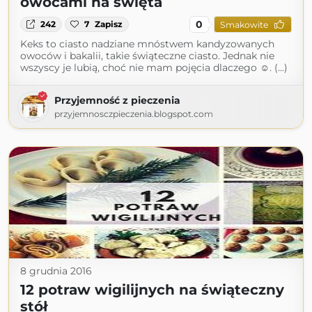
owocami na święta
0
242
7
Zapisz
Smakowite
Keks to ciasto nadziane mnóstwem kandyzowanych
owoców i bakalii, takie świąteczne ciasto. Jednak nie
wszyscy je lubią, choć nie mam pojęcia dlaczego ☺. (...)
Przyjemność z pieczenia
przyjemnosczpieczenia.blogspot.com
8 grudnia 2016
12 potraw wigilijnych na świąteczny
stół