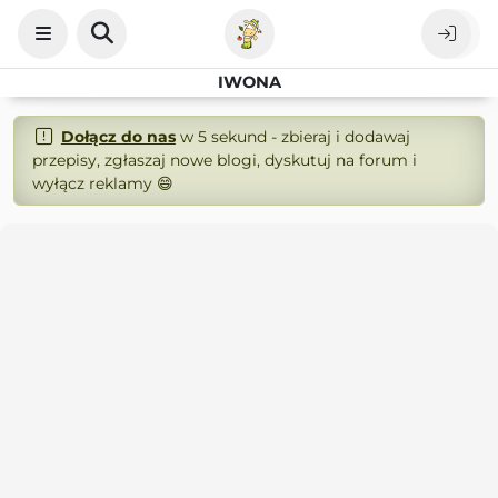
IWONA
Dołącz do nas
w 5 sekund - zbieraj i dodawaj
przepisy, zgłaszaj nowe blogi, dyskutuj na forum i
wyłącz reklamy 😄