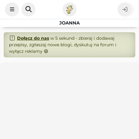
JOANNA
Dołącz do nas
w 5 sekund - zbieraj i dodawaj
przepisy, zgłaszaj nowe blogi, dyskutuj na forum i
wyłącz reklamy 😄