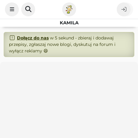
KAMILA
Dołącz do nas
w 5 sekund - zbieraj i dodawaj
przepisy, zgłaszaj nowe blogi, dyskutuj na forum i
wyłącz reklamy 😄