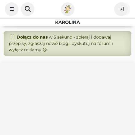
KAROLINA
Dołącz do nas
w 5 sekund - zbieraj i dodawaj
przepisy, zgłaszaj nowe blogi, dyskutuj na forum i
wyłącz reklamy 😄