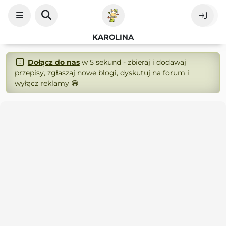
KAROLINA
Dołącz do nas
w 5 sekund - zbieraj i dodawaj
przepisy, zgłaszaj nowe blogi, dyskutuj na forum i
wyłącz reklamy 😄