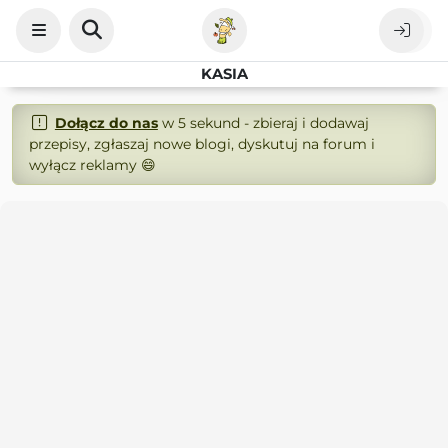
KASIA
Dołącz do nas
w 5 sekund - zbieraj i dodawaj
przepisy, zgłaszaj nowe blogi, dyskutuj na forum i
wyłącz reklamy 😄