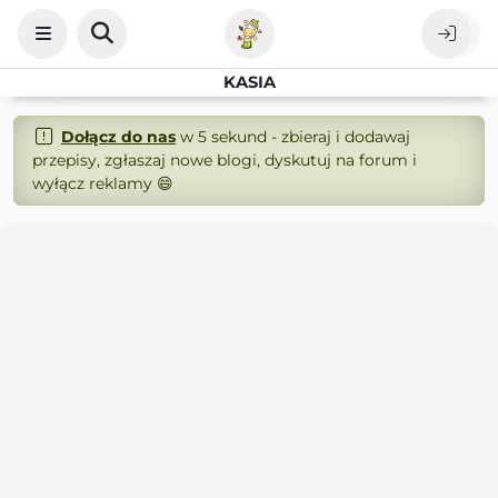
KASIA
Dołącz do nas
w 5 sekund - zbieraj i dodawaj
przepisy, zgłaszaj nowe blogi, dyskutuj na forum i
wyłącz reklamy 😄