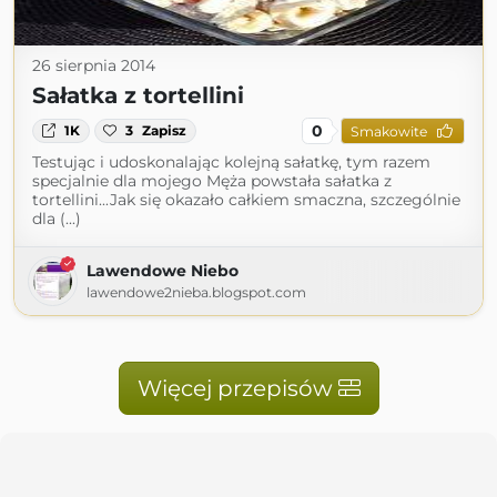
26 sierpnia 2014
Sałatka z tortellini
0
1K
3
Zapisz
Smakowite
Testując i udoskonalając kolejną sałatkę, tym razem
specjalnie dla mojego Męża powstała sałatka z
tortellini...Jak się okazało całkiem smaczna, szczególnie
dla (...)
Lawendowe Niebo
lawendowe2nieba.blogspot.com
Więcej przepisów