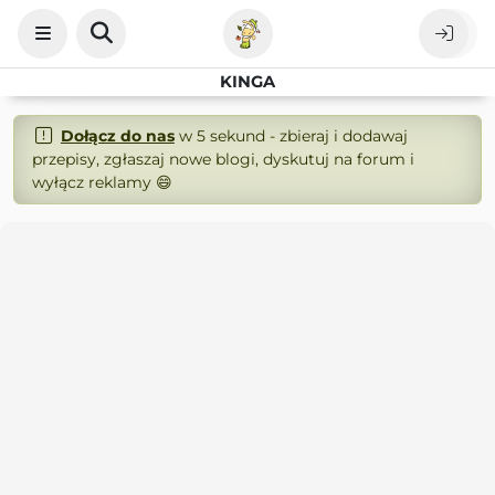
KINGA
Dołącz do nas
w 5 sekund - zbieraj i dodawaj
przepisy, zgłaszaj nowe blogi, dyskutuj na forum i
wyłącz reklamy 😄