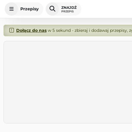
ZNAJDŹ
Przepisy
PRZEPIS
Dołącz do nas
w 5 sekund - zbieraj i dodawaj przepisy, 