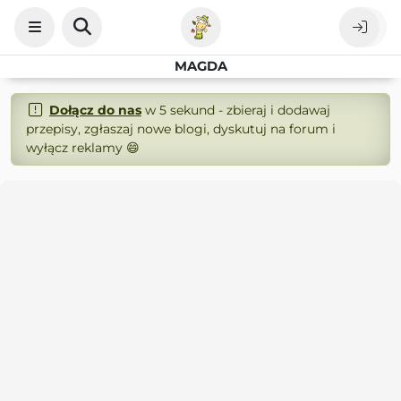
MAGDA
Dołącz do nas
w 5 sekund - zbieraj i dodawaj
przepisy, zgłaszaj nowe blogi, dyskutuj na forum i
wyłącz reklamy 😄