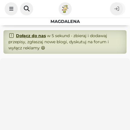
MAGDALENA
Dołącz do nas
w 5 sekund - zbieraj i dodawaj
przepisy, zgłaszaj nowe blogi, dyskutuj na forum i
wyłącz reklamy 😄