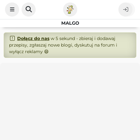
MALGO
Dołącz do nas
w 5 sekund - zbieraj i dodawaj
przepisy, zgłaszaj nowe blogi, dyskutuj na forum i
wyłącz reklamy 😄