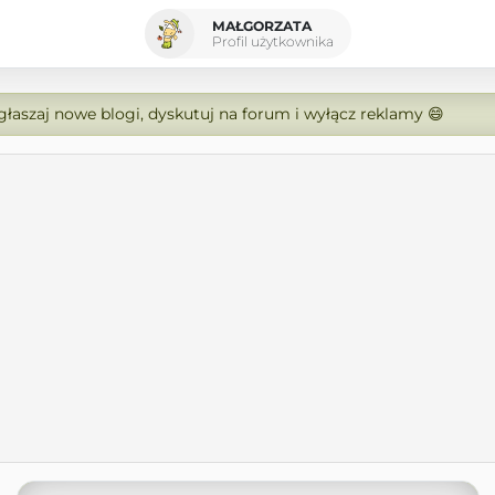
MAŁGORZATA
Profil użytkownika
zgłaszaj nowe blogi, dyskutuj na forum i wyłącz reklamy 😄