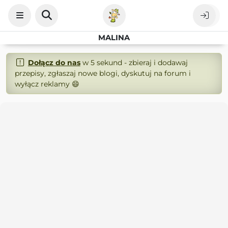
MALINA
Dołącz do nas
w 5 sekund - zbieraj i dodawaj
przepisy, zgłaszaj nowe blogi, dyskutuj na forum i
wyłącz reklamy 😄