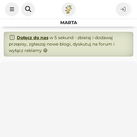
MARTA
Dołącz do nas
w 5 sekund - zbieraj i dodawaj
przepisy, zgłaszaj nowe blogi, dyskutuj na forum i
wyłącz reklamy 😄