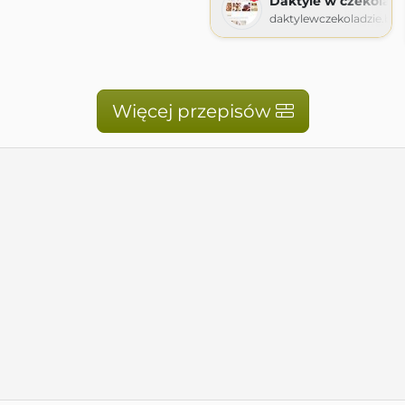
Daktyle w czekoladz
daktylewczekoladzie.bl
Więcej przepisów