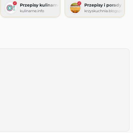
ie
Przepisy kulinarne ze zdjęciami
Przepisy i porady kuli
ogspot.com
kulinarne.info
krzyskuchnia.blogspot.co