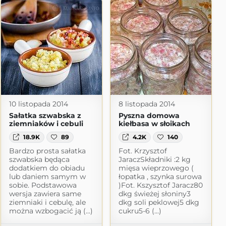
10 listopada 2014
8 listopada 2014
Sałatka szwabska z
Pyszna domowa
ziemniaków i cebuli
kiełbasa w słoikach
18.9K
89
4.2K
140
Bardzo prosta sałatka
Fot. Krzysztof
szwabska będąca
JaraczSkładniki :2 kg
dodatkiem do obiadu
mięsa wieprzowego (
lub daniem samym w
łopatka , szynka surowa
sobie. Podstawowa
)Fot. Kszysztof Jaracz80
wersja zawiera same
dkg świeżej słoniny3
ziemniaki i cebulę, ale
dkg soli peklowej5 dkg
można wzbogacić ją (...)
cukru5-6 (...)