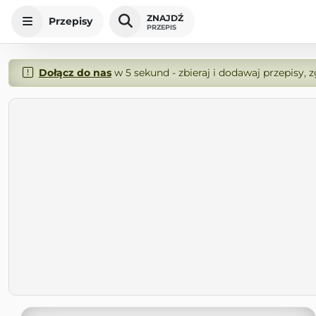
ZNAJDŹ
Przepisy
PRZEPIS
Dołącz do nas
w 5 sekund - zbieraj i dodawaj przepisy, 