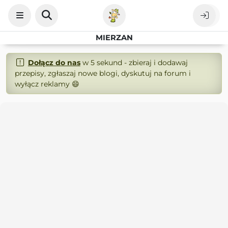
MIERZAN
Dołącz do nas
w 5 sekund - zbieraj i dodawaj
przepisy, zgłaszaj nowe blogi, dyskutuj na forum i
wyłącz reklamy 😄