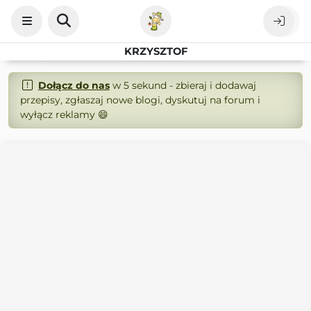
KRZYSZTOF
Dołącz do nas
w 5 sekund - zbieraj i dodawaj
przepisy, zgłaszaj nowe blogi, dyskutuj na forum i
wyłącz reklamy 😄