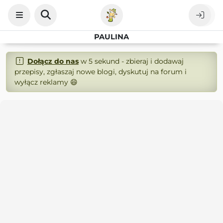
PAULINA
Dołącz do nas
w 5 sekund - zbieraj i dodawaj
przepisy, zgłaszaj nowe blogi, dyskutuj na forum i
wyłącz reklamy 😄