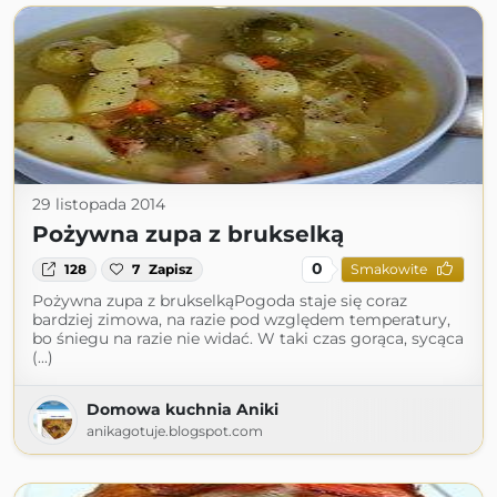
29 listopada 2014
Pożywna zupa z brukselką
0
128
7
Zapisz
Smakowite
Pożywna zupa z brukselkąPogoda staje się coraz
bardziej zimowa, na razie pod względem temperatury,
bo śniegu na razie nie widać. W taki czas gorąca, sycąca
(...)
Domowa kuchnia Aniki
anikagotuje.blogspot.com