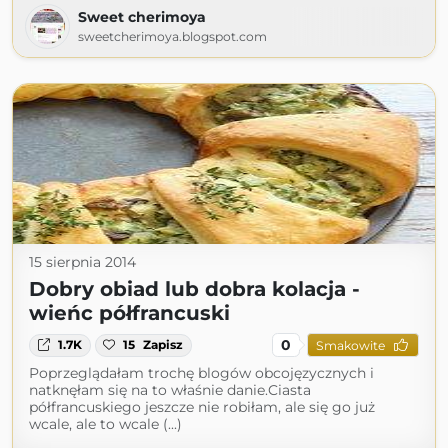
Sweet cherimoya
sweetcherimoya.blogspot.com
15 sierpnia 2014
Dobry obiad lub dobra kolacja -
wieńc półfrancuski
0
1.7K
15
Zapisz
Smakowite
Poprzeglądałam trochę blogów obcojęzycznych i
natknęłam się na to właśnie danie.Ciasta
półfrancuskiego jeszcze nie robiłam, ale się go już
wcale, ale to wcale (...)