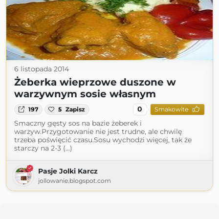
6 listopada 2014
Żeberka wieprzowe duszone w
warzywnym sosie własnym
0
197
5
Zapisz
Smakowite
Smaczny gęsty sos na bazie żeberek i
warzyw.Przygotowanie nie jest trudne, ale chwilę
trzeba poświęcić czasu.Sosu wychodzi więcej, tak że
starczy na 2-3 (...)
Pasje Jolki Karcz
jollowanie.blogspot.com