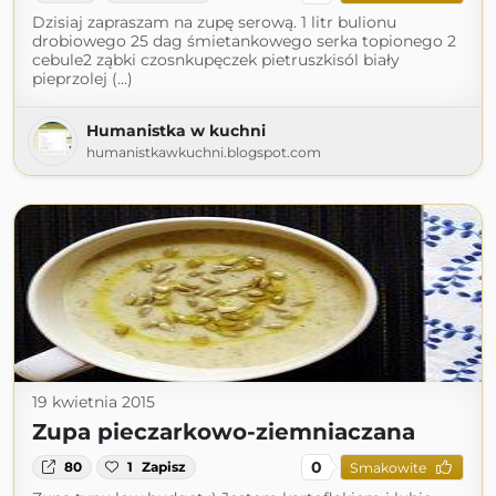
Dzisiaj zapraszam na zupę serową. 1 litr bulionu
drobiowego 25 dag śmietankowego serka topionego 2
cebule2 ząbki czosnkupęczek pietruszkisól biały
pieprzolej (...)
Humanistka w kuchni
humanistkawkuchni.blogspot.com
19 kwietnia 2015
Zupa pieczarkowo-ziemniaczana
0
80
1
Zapisz
Smakowite