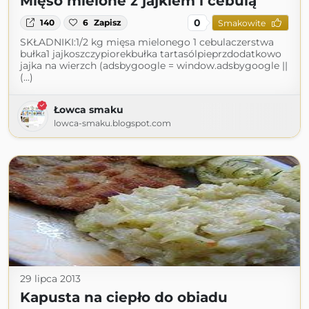
Mięso mielone z jajkiem i cebulą
0
140
6
Zapisz
Smakowite
SKŁADNIKI:1/2 kg mięsa mielonego 1 cebulaczerstwa
bułka1 jajkoszczypiorekbułka tartasólpieprzdodatkowo
jajka na wierzch (adsbygoogle = window.adsbygoogle ||
(...)
Łowca smaku
lowca-smaku.blogspot.com
29 lipca 2013
Kapusta na ciepło do obiadu