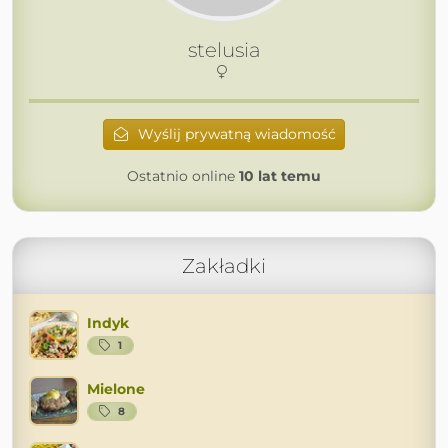
stelusia
Wyślij prywatną wiadomość
Ostatnio online
10 lat temu
Zakładki
Indyk
1
Mielone
8