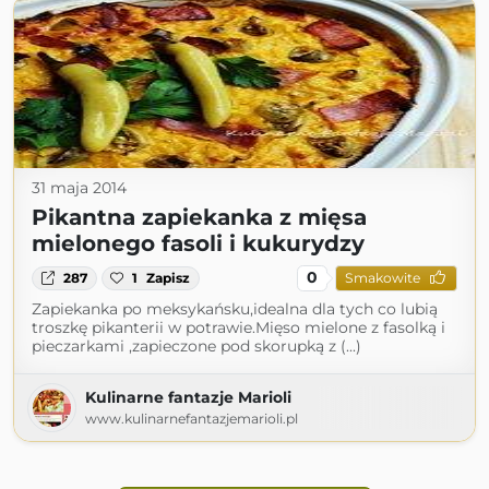
31 maja 2014
Pikantna zapiekanka z mięsa
mielonego fasoli i kukurydzy
0
287
1
Zapisz
Smakowite
Zapiekanka po meksykańsku,idealna dla tych co lubią
troszkę pikanterii w potrawie.Mięso mielone z fasolką i
pieczarkami ,zapieczone pod skorupką z (...)
Kulinarne fantazje Marioli
www.kulinarnefantazjemarioli.pl