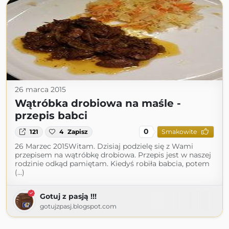
26 marca 2015
Wątróbka drobiowa na maśle -
przepis babci
0
121
4
Zapisz
Smakowite
26 Marzec 2015Witam. Dzisiaj podzielę się z Wami
przepisem na wątróbkę drobiowa. Przepis jest w naszej
rodzinie odkąd pamiętam. Kiedyś robiła babcia, potem
(...)
Gotuj z pasją !!!
gotujzpasj.blogspot.com