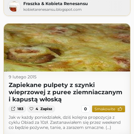
Fraszka & Kobieta Renesansu
kobietarenesansu.blogspot.com
9 lutego 2015
Zapiekane pulpety z szynki
wieprzowej z puree ziemniaczanym
i kapustą włoską
0
183
4
Zapisz
Smakowite
Jak w każdy poniedziałek, dziś kolejna propozycja z
cyklu Obiad za 10zł. Zastanawiałem się przez weekend
co będzie pożywne, tanie, a zarazem smaczne. (...)