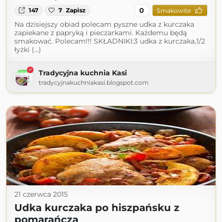
0
147
7
Zapisz
Smakowite
Na dzisiejszy obiad polecam pyszne udka z kurczaka
zapiekane z papryką i pieczarkami. Każdemu będą
smakować. Polecam!!! SKŁADNIKI:3 udka z kurczaka,1/2
łyżki (...)
Tradycyjna kuchnia Kasi
tradycyjnakuchniakasi.blogspot.com
21 czerwca 2015
Udka kurczaka po hiszpańsku z
pomarańczą