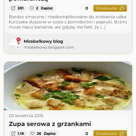
0
201
2
Zapisz
Smakowite
Bardzo smaczne i nieskomplikowane do zrobienia udka
kurczaka duszone w sosie z pomidorów i papryki. Brzmi
może nieco banalnie, ale gdyby nie fakt, że (...)
Mirabelkowy blog
mirabelkowy.blogspot.com
20 kwietnia 2015
Zupa serowa z grzankami
0
1.1K
26
Zapisz
Smakowite