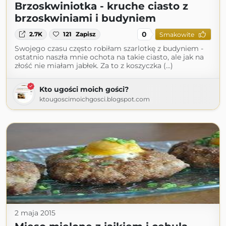
Brzoskwiniotka - kruche ciasto z
brzoskwiniami i budyniem
0
2.7K
121
Zapisz
Smakowite
Swojego czasu często robiłam szarlotkę z budyniem -
ostatnio naszła mnie ochota na takie ciasto, ale jak na
złość nie miałam jabłek. Za to z koszyczka (...)
Kto ugości moich gości?
ktougoscimoichgosci.blogspot.com
2 maja 2015