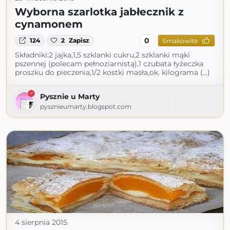
Wyborna szarlotka jabłecznik z
cynamonem
0
124
2
Zapisz
Smakowite
Składniki:2 jajka,1,5 szklanki cukru,2 szklanki mąki
pszennej (polecam pełnoziarnistą),1 czubata łyżeczka
proszku do pieczenia,1/2 kostki masła,ok. kilograma (...)
Pysznie u Marty
pysznieumarty.blogspot.com
4 sierpnia 2015