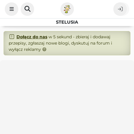
STELUSIA
Dołącz do nas
w 5 sekund - zbieraj i dodawaj
przepisy, zgłaszaj nowe blogi, dyskutuj na forum i
wyłącz reklamy 😄