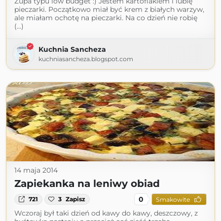
Zupa typu low budget :) Jestem kartoflakiem i lubię
pieczarki. Początkowo miał być krem z białych warzyw,
ale miałam ochotę na pieczarki. Na co dzień nie robię
(...)
Kuchnia Sancheza
kuchniasancheza.blogspot.com
14 maja 2014
Zapiekanka na leniwy obiad
0
721
3
Zapisz
Smakowite
Wczoraj był taki dzień od kawy do kawy, deszczowy, z