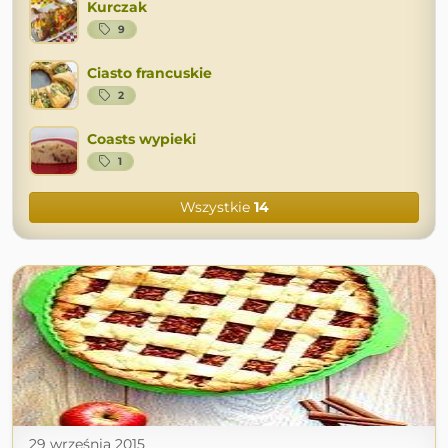
Kurczak
9
Ciasto francuskie
2
Coasts wypieki
1
Wszystkie
14
29 września 2015