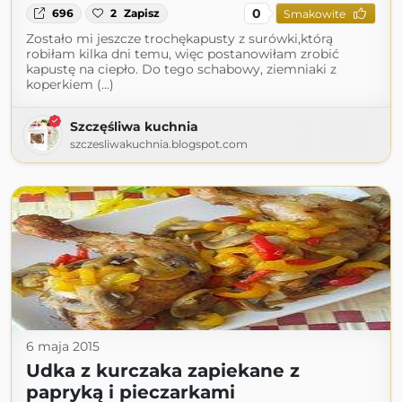
0
696
2
Zapisz
Smakowite
Zostało mi jeszcze trochękapusty z surówki,którą
robiłam kilka dni temu, więc postanowiłam zrobić
kapustę na ciepło. Do tego schabowy, ziemniaki z
koperkiem (...)
Szczęśliwa kuchnia
szczesliwakuchnia.blogspot.com
6 maja 2015
Udka z kurczaka zapiekane z
papryką i pieczarkami