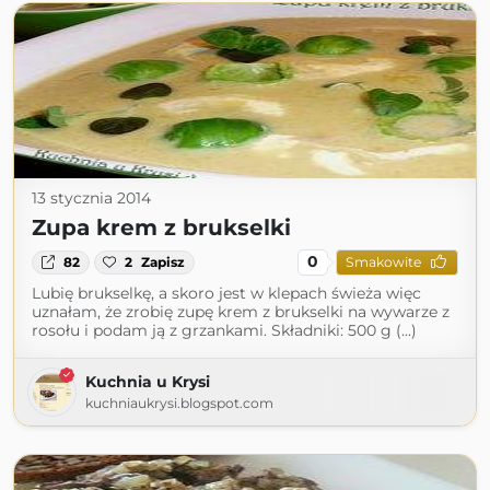
13 stycznia 2014
Zupa krem z brukselki
0
82
2
Zapisz
Smakowite
Lubię brukselkę, a skoro jest w klepach świeża więc
uznałam, że zrobię zupę krem z brukselki na wywarze z
rosołu i podam ją z grzankami. Składniki: 500 g (...)
Kuchnia u Krysi
kuchniaukrysi.blogspot.com