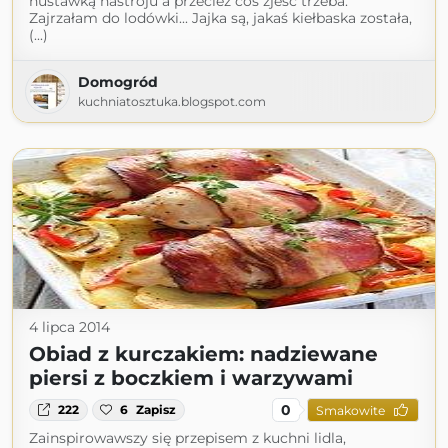
huśtawką nastroju a przecież coś zjeść trzeba.
Zajrzałam do lodówki... Jajka są, jakaś kiełbaska została,
(...)
Domogród
kuchniatosztuka.blogspot.com
4 lipca 2014
Obiad z kurczakiem: nadziewane
piersi z boczkiem i warzywami
0
222
6
Zapisz
Smakowite
Zainspirowawszy się przepisem z kuchni lidla,