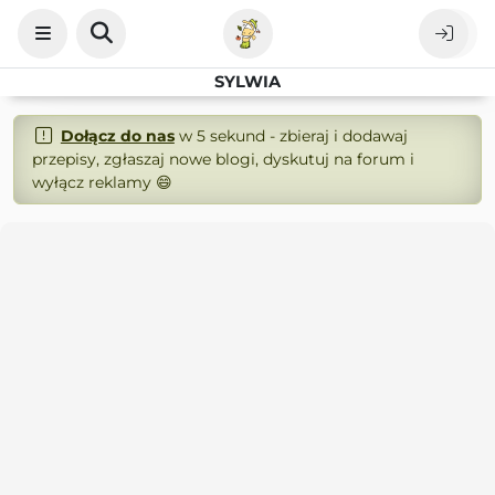
SYLWIA
Dołącz do nas
w 5 sekund - zbieraj i dodawaj
przepisy, zgłaszaj nowe blogi, dyskutuj na forum i
wyłącz reklamy 😄