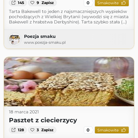
0
145
9
Zapisz
Smakowite
Tarta Bakewell to jeden z najsmaczniejszych wypieków
pochodzących z Wielkiej Brytanii (wywodzi się z miasta
Bakewell z hrabstwa Derbyshire). Tarta szybko stała (...)
Poezja smaku
www.poezja-smaku.pl
18 marca 2021
Pasztet z ciecierzycy
0
128
3
Zapisz
Smakowite