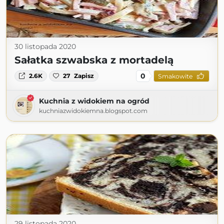
30 listopada 2020
Sałatka szwabska z mortadelą
0
2.6K
27
Zapisz
Smakowite
Kuchnia z widokiem na ogród
kuchniazwidokiemna.blogspot.com
29 listopada 2020