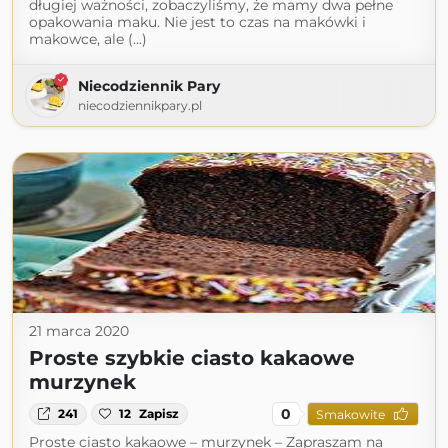
długiej ważności, zobaczyliśmy, że mamy dwa pełne
opakowania maku. Nie jest to czas na makówki i
makowce, ale (...)
Niecodziennik Pary
niecodziennikpary.pl
21 marca 2020
Proste szybkie ciasto kakaowe
murzynek
0
241
12
Zapisz
Smakowite
Proste ciasto kakaowe – murzynek – Zapraszam na