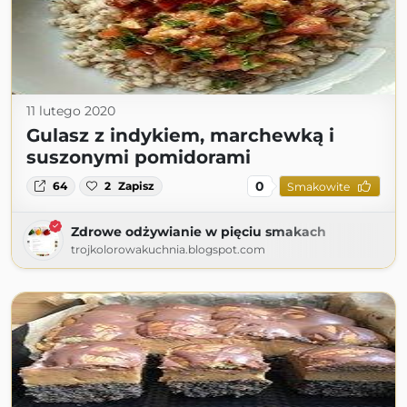
11 lutego 2020
Gulasz z indykiem, marchewką i
suszonymi pomidorami
0
64
2
Zapisz
Smakowite
Zdrowe odżywianie w pięciu smakach
trojkolorowakuchnia.blogspot.com