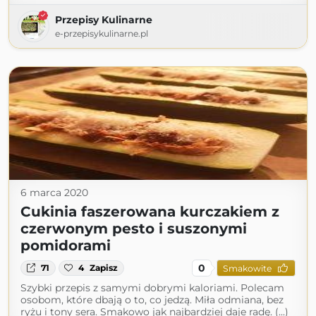
Przepisy Kulinarne
e-przepisykulinarne.pl
6 marca 2020
Cukinia faszerowana kurczakiem z
czerwonym pesto i suszonymi
pomidorami
0
71
4
Zapisz
Smakowite
Szybki przepis z samymi dobrymi kaloriami. Polecam
osobom, które dbają o to, co jedzą. Miła odmiana, bez
ryżu i tony sera. Smakowo jak najbardziej daje radę. (...)