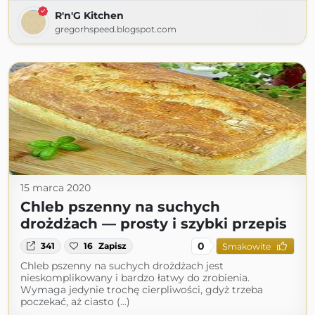
R'n'G Kitchen
gregorhspeed.blogspot.com
15 marca 2020
Chleb pszenny na suchych
drożdżach — prosty i szybki przepis
0
341
16
Zapisz
Smakowite
Chleb pszenny na suchych drożdżach jest
nieskomplikowany i bardzo łatwy do zrobienia.
Wymaga jedynie trochę cierpliwości, gdyż trzeba
poczekać, aż ciasto (...)