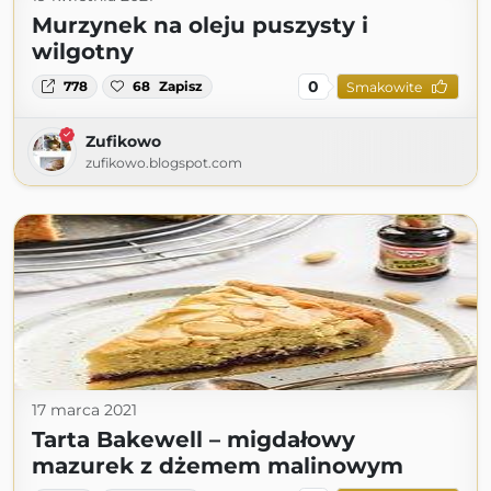
Murzynek na oleju puszysty i
wilgotny
0
778
68
Zapisz
Smakowite
Zufikowo
zufikowo.blogspot.com
17 marca 2021
Tarta Bakewell – migdałowy
mazurek z dżemem malinowym