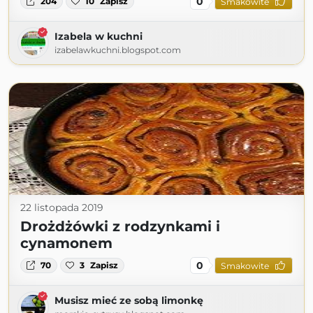
0
204
10
Zapisz
Smakowite
Izabela w kuchni
izabelawkuchni.blogspot.com
22 listopada 2019
Drożdżówki z rodzynkami i
cynamonem
0
70
3
Zapisz
Smakowite
Musisz mieć ze sobą limonkę