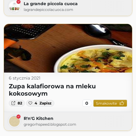
La grande piccola cuoca
lagrandepiccolacuoca.com
6 stycznia 2021
Zupa kalafiorowa na mleku
kokosowym
0
82
4
Zapisz
Smakowite
R'n'G Kitchen
gregorhspeed.blogspot.com