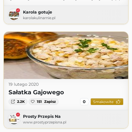
Karola gotuje
karolakulinarnie.pl
19 lutego 2020
Sałatka Gajowego
0
2.2K
151
Zapisz
Smakowite
Prosty Przepis Na
www.prostyprzepisna.pl