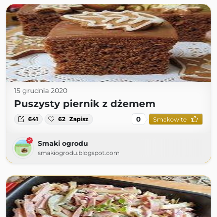
15 grudnia 2020
Puszysty piernik z dżemem
0
641
62
Zapisz
Smakowite
Smaki ogrodu
smakiogrodu.blogspot.com