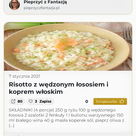
Pieprzyć z Fantazją
pieprzyczfantazja.pl
7 stycznia 2021
Risotto z wędzonym łososiem i
koprem włoskim
0
80
3
Zapisz
Smakowite
SKŁADNIKI (4 porcje) 250 g ryżu 100 g wędzonego
łososia 2 szalotki 2 fenkuły 1 l bulionu warzywnego 150
ml białego wina 40 g masła koperek sól, pieprz oliwa z
(...)