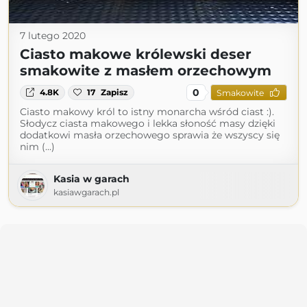
7 lutego 2020
Ciasto makowe królewski deser
smakowite z masłem orzechowym
0
4.8K
17
Zapisz
Smakowite
Ciasto makowy król to istny monarcha wśród ciast :).
Słodycz ciasta makowego i lekka słoność masy dzięki
dodatkowi masła orzechowego sprawia że wszyscy się
nim (...)
Kasia w garach
kasiawgarach.pl