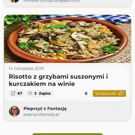
morskie-cytrusy.blogspot.com
14 listopada 2019
Risotto z grzybami suszonymi i
kurczakiem na winie
0
67
3
Zapisz
Smakowite
Pieprzyć z Fantazją
pieprzyczfantazja.pl