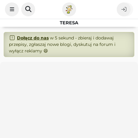
TERESA
Dołącz do nas
w 5 sekund - zbieraj i dodawaj
przepisy, zgłaszaj nowe blogi, dyskutuj na forum i
wyłącz reklamy 😄