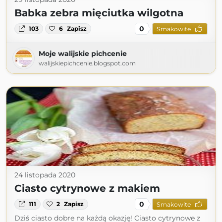
Babka zebra mięciutka wilgotna
0
103
6
Zapisz
Smakowite
Moje walijskie pichcenie
walijskiepichcenie.blogspot.com
24 listopada 2020
Ciasto cytrynowe z makiem
0
111
2
Zapisz
Smakowite
Dziś ciasto dobre na każdą okazję! Ciasto cytrynowe z