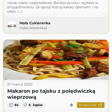
nowe ciasto czekoladowe. Bardzo proste i szybkie w
przygotowaniu. Ze sporą ilością kakao, dżemem i na
oleju. (...)
Mała Cukierenka
malacukierenka.pl
21 marca 2020
Makaron po tajsku z polędwiczką
wieprzową
0
84
6
Zapisz
Smakowite