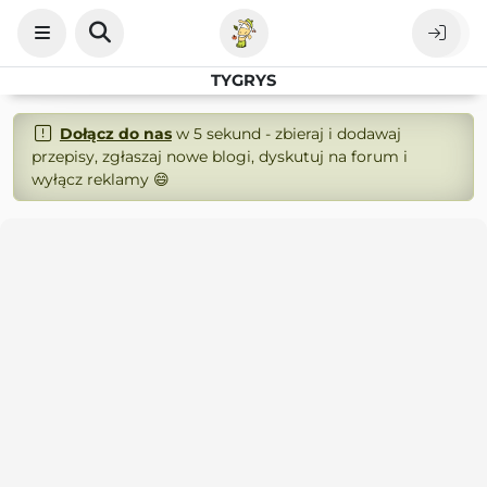
TYGRYS
Dołącz do nas
w 5 sekund - zbieraj i dodawaj
przepisy, zgłaszaj nowe blogi, dyskutuj na forum i
wyłącz reklamy 😄