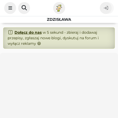
ZDZISŁAWA
Dołącz do nas
w 5 sekund - zbieraj i dodawaj
przepisy, zgłaszaj nowe blogi, dyskutuj na forum i
wyłącz reklamy 😄