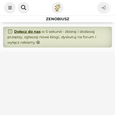
ZENOBIUSZ
Dołącz do nas
w 5 sekund - zbieraj i dodawaj
przepisy, zgłaszaj nowe blogi, dyskutuj na forum i
wyłącz reklamy 😄