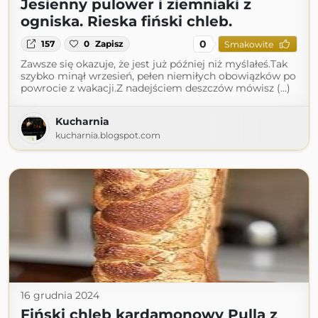
Jesienny pulower i ziemniaki z
ogniska. Rieska fiński chleb.
0
157
0
Zapisz
Smakowite
Zawsze się okazuje, że jest już później niż myślałeś.Tak
szybko minął wrzesień, pełen niemiłych obowiązków po
powrocie z wakacji.Z nadejściem deszczów mówisz (...)
Kucharnia
kucharnia.blogspot.com
16 grudnia 2024
Fiński chleb kardamonowy Pulla z