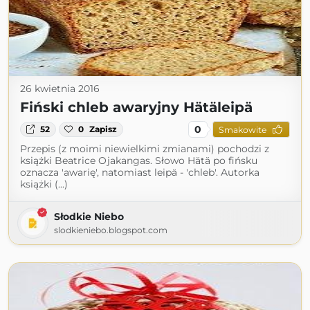
26 kwietnia 2016
Fiński chleb awaryjny Hätäleipä
0
52
0
Zapisz
Smakowite
Przepis (z moimi niewielkimi zmianami) pochodzi z
książki Beatrice Ojakangas. Słowo Hätä po fińsku
oznacza 'awarię', natomiast leipä - 'chleb'. Autorka
książki (...)
Słodkie Niebo
slodkieniebo.blogspot.com