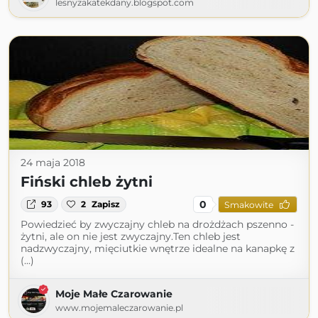
lesnyzakatekdany.blogspot.com
24 maja 2018
Fiński chleb żytni
0
93
2
Zapisz
Smakowite
Powiedzieć by zwyczajny chleb na drożdżach pszenno -
żytni, ale on nie jest zwyczajny.Ten chleb jest
nadzwyczajny, mięciutkie wnętrze idealne na kanapkę z
(...)
Moje Małe Czarowanie
www.mojemaleczarowanie.pl