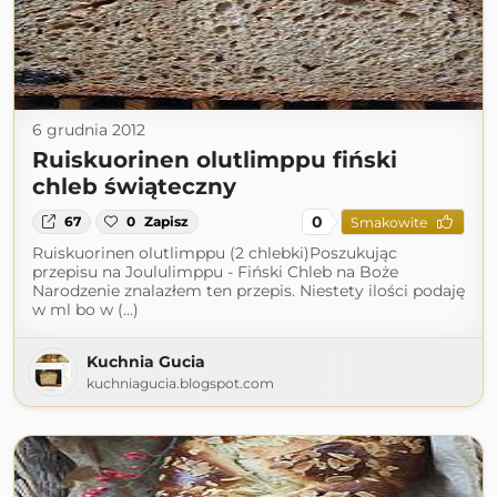
6 grudnia 2012
Ruiskuorinen olutlimppu fiński
chleb świąteczny
0
67
0
Zapisz
Smakowite
Ruiskuorinen olutlimppu (2 chlebki)Poszukując
przepisu na Joululimppu - Fiński Chleb na Boże
Narodzenie znalazłem ten przepis. Niestety ilości podaję
w ml bo w (...)
Kuchnia Gucia
kuchniagucia.blogspot.com