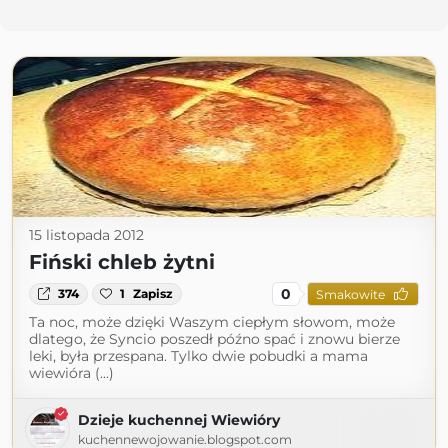
15 listopada 2012
Fiński chleb żytni
0
374
1
Zapisz
Smakowite
Ta noc, może dzięki Waszym ciepłym słowom, może
dlatego, że Syncio poszedł późno spać i znowu bierze
leki, była przespana. Tylko dwie pobudki a mama
wiewióra (...)
Dzieje kuchennej Wiewióry
kuchennewojowanie.blogspot.com