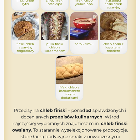
fiński chleb
chleb fiński
fiński chleb
hätäleipä
żytni
hätäleipä
joululeippa
fiński chleb
awaryjny
fiński chleb
pulla fiński
sernik fiński
chleb fiński z
awaryjny
chleb z
jogurtem i
migdałowy
kardamonem
miodem
fiński chleb z
kardamonem
i innymi
dodatkami
Przepisy na
chleb fiński
– ponad
52
sprawdzonych i
docenianych
przepisów kulinarnych
. Wśród
najczęściej wybieranych znajdziesz m.in.
chleb fiński
owsiany
. To starannie wyselekcjonowane propozycje,
które łączą tradycyjne smaki z nowoczesnymi