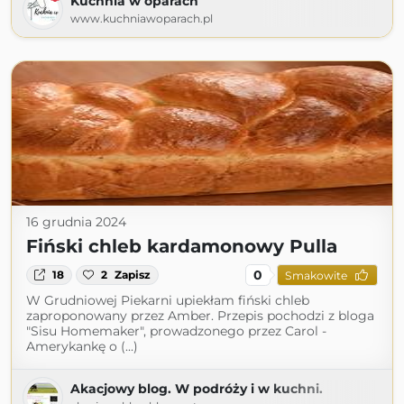
Kuchnia w oparach
www.kuchniawoparach.pl
16 grudnia 2024
Fiński chleb kardamonowy Pulla
0
18
2
Zapisz
Smakowite
W Grudniowej Piekarni upiekłam fiński chleb
zaproponowany przez Amber. Przepis pochodzi z bloga
"Sisu Homemaker", prowadzonego przez Carol -
Amerykankę o (...)
Akacjowy blog. W podróży i w kuchni.