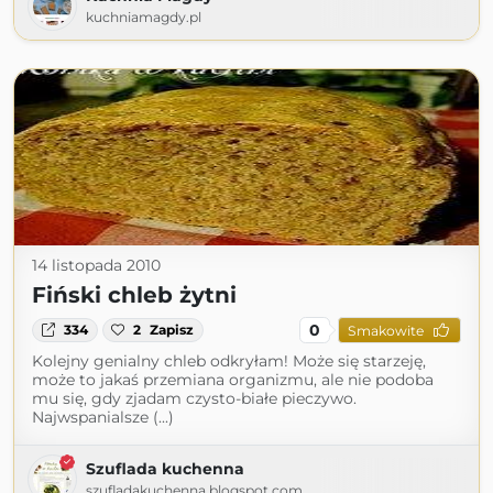
kuchniamagdy.pl
14 listopada 2010
Fiński chleb żytni
0
334
2
Zapisz
Smakowite
Kolejny genialny chleb odkryłam! Może się starzeję,
może to jakaś przemiana organizmu, ale nie podoba
mu się, gdy zjadam czysto-białe pieczywo.
Najwspanialsze (...)
Szuflada kuchenna
szufladakuchenna.blogspot.com