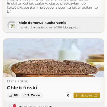
fiński]...a rósł jak szalony...ciasto przełożyłam do
keksówki..poszłam na spacer z psem..a jak wróciłam to
(...)
Moje domowe kucharzenie
mojekucharzenie-bozena-1968.blogspot.com
13 maja 2020
Chleb fiński
0
68
2
Zapisz
Smakowite