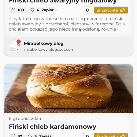
Fiński chleb awaryjny migdałowy
0
109
4
Zapisz
Smakowite
Trzy lata temu zamieściłam na blogu przepis na fiński
chleb awaryjny z orzechami, pieczony w foremce. Dziś
chciałam pokazać jego nieco inną odsłonę, równie (...)
Mirabelkowy blog
mirabelkowy.blogspot.com
8 grudnia 2024
Fiński chleb kardamonowy
0
32
3
Zapisz
Smakowite