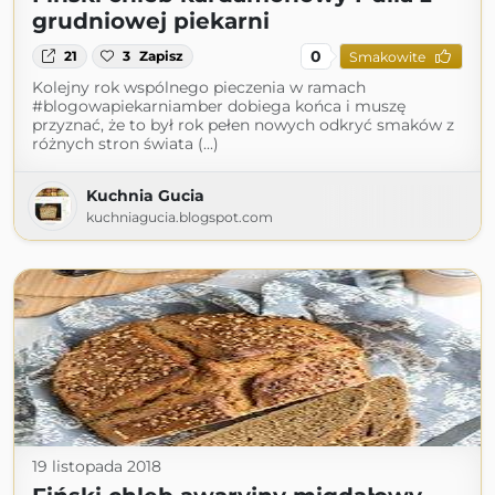
grudniowej piekarni
0
21
3
Zapisz
Smakowite
Kolejny rok wspólnego pieczenia w ramach
#blogowapiekarniamber dobiega końca i muszę
przyznać, że to był rok pełen nowych odkryć smaków z
różnych stron świata (...)
Kuchnia Gucia
kuchniagucia.blogspot.com
19 listopada 2018