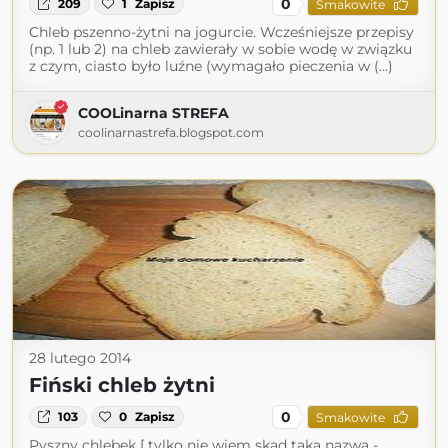
0
209
1
Zapisz
Smakowite
Chleb pszenno-żytni na jogurcie. Wcześniejsze przepisy
(np. 1 lub 2) na chleb zawierały w sobie wodę w związku
z czym, ciasto było luźne (wymagało pieczenia w (...)
COOLinarna STREFA
coolinarnastrefa.blogspot.com
28 lutego 2014
Fiński chleb żytni
0
103
0
Zapisz
Smakowite
Pyszny chlebek [ tylko nie wiem skąd taka nazwa -