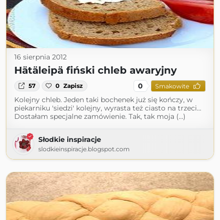
16 sierpnia 2012
Hätäleipä fiński chleb awaryjny
0
57
0
Zapisz
Smakowite
Kolejny chleb. Jeden taki bochenek już się kończy, w
piekarniku 'siedzi' kolejny, wyrasta też ciasto na trzeci...
Dostałam specjalne zamówienie. Tak, tak moja (...)
Słodkie inspiracje
slodkieinspiracje.blogspot.com