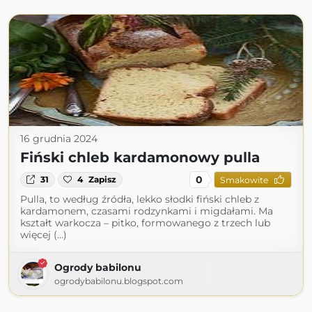
16 grudnia 2024
Fiński chleb kardamonowy pulla
0
31
4
Zapisz
Smakowite
Pulla, to według źródła, lekko słodki fiński chleb z
kardamonem, czasami rodzynkami i migdałami. Ma
kształt warkocza – pitko, formowanego z trzech lub
więcej (...)
Ogrody babilonu
ogrodybabilonu.blogspot.com