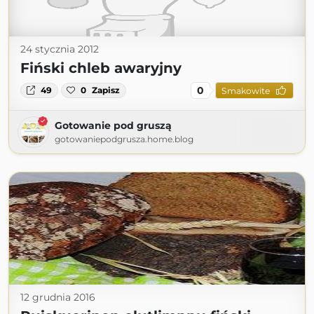
24 stycznia 2012
Fiński chleb awaryjny
0
49
0
Zapisz
Smakowite
Gotowanie pod gruszą
gotowaniepodgrusza.home.blog
12 grudnia 2016