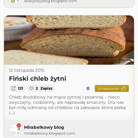
akacjowyblog.blogspot.com
12 listopada 2015
Fiński chleb żytni
0
121
2
Zapisz
Smakowite
Chleb drożdżowy na mące żytniej i pszennej – nieco
zwyczajny, codzienny, ale naprawdę smaczny. Dla nas
był miłą odmianą od chlebów na zakwasie, które piekę
(...)
Mirabelkowy blog
mirabelkowy.blogspot.com