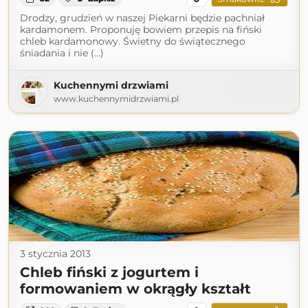
Drodzy, grudzień w naszej Piekarni będzie pachniał
kardamonem. Proponuję bowiem przepis na fiński
chleb kardamonowy. Świetny do świątecznego
śniadania i nie (...)
Kuchennymi drzwiami
www.kuchennymidrzwiami.pl
3 stycznia 2013
Chleb fiński z jogurtem i
formowaniem w okrągły kształt