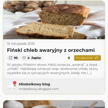
15 listopada 2015
Fiński chleb awaryjny z orzechami
0
95
4
Zapisz
Smakowite
W języku fińskim słowo Hätä oznacza „awarię”, a leipä -
„chleb”. Hätäleipä oznacza więc dosłownie chleb, który
wypieka się w sytuacjach awaryjnych, kiedy nie (...)
Mirabelkowy blog
mirabelkowy.blogspot.com