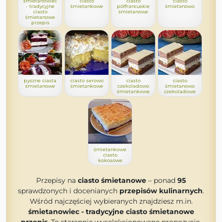
śmietanowiec
ciasto
ciasto
ciasto
- tradycyjne
śmietankowe
półfrancuskie
śmietanowo
ciasto
śmietanowe
śmietanowe
przepis
pyszne ciasta
ciasto serowo
ciasto
ciasto
śmietanowe
śmietankowe
czekoladowo
śmietanowo
śmietankowe
czekoladowe
śmietankowe
ciasto
kokosowe
Przepisy na
ciasto śmietanowe
– ponad
95
sprawdzonych i docenianych
przepisów kulinarnych
.
Wśród najczęściej wybieranych znajdziesz m.in.
śmietanowiec - tradycyjne ciasto śmietanowe