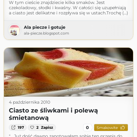
W tym cieście znajdziecie kilka smaków. Jest
czekoladowy, słodki i kwaśny. W całości się uzupełniają
a ciasto jest delikatne i rozpływa się w ustach.Trochę (...)
Ala piecze i gotuje
ala-piecze.blogspot.com
4 października 2010
Ciasto ze śliwkami i polewą
śmietanową
0
197
2
Zapisz
Smakowite
"... Już dość dawno zanotowałam sobie ten przepis do