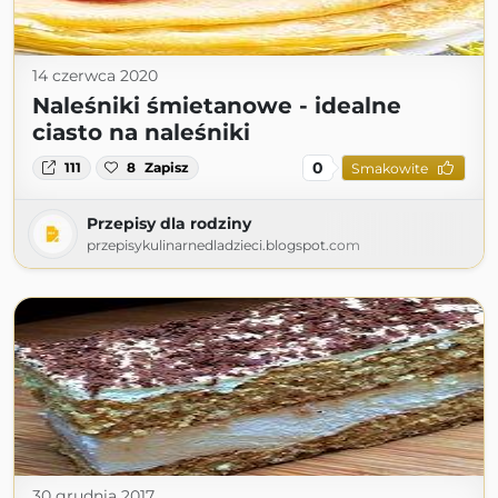
14 czerwca 2020
Naleśniki śmietanowe - idealne
ciasto na naleśniki
0
111
8
Zapisz
Smakowite
Przepisy dla rodziny
przepisykulinarnedladzieci.blogspot.com
30 grudnia 2017