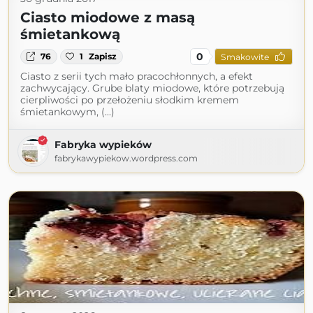
Ciasto miodowe z masą
śmietankową
0
76
1
Zapisz
Smakowite
Ciasto z serii tych mało pracochłonnych, a efekt
zachwycający. Grube blaty miodowe, które potrzebują
cierpliwości po przełożeniu słodkim kremem
śmietankowym, (...)
Fabryka wypieków
fabrykawypiekow.wordpress.com