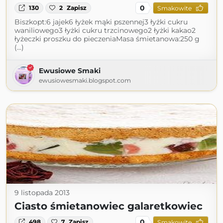
0
130
2
Zapisz
Smakowite
Biszkopt:6 jajek6 łyżek mąki pszennej3 łyżki cukru
waniliowego3 łyżki cukru trzcinowego2 łyżki kakao2
łyżeczki proszku do pieczeniaMasa śmietanowa:250 g
(...)
Ewusiowe Smaki
ewusiowesmaki.blogspot.com
9 listopada 2013
Ciasto śmietanowiec galaretkowiec
0
498
7
Zapisz
Smakowite