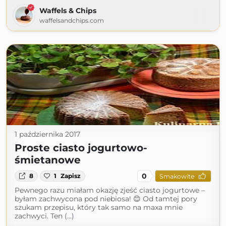
Waffels & Chips
waffelsandchips.com
1 października 2017
Proste ciasto jogurtowo-
śmietanowe
0
8
1
Zapisz
Smakowite
Pewnego razu miałam okazję zjeść ciasto jogurtowe –
byłam zachwycona pod niebiosa! 😊 Od tamtej pory
szukam przepisu, który tak samo na maxa mnie
zachwyci. Ten (...)