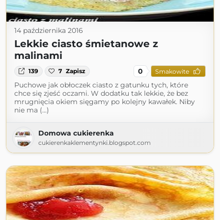
14 października 2016
Lekkie ciasto śmietanowe z
malinami
0
139
7
Zapisz
Smakowite
Puchowe jak obłoczek ciasto z gatunku tych, które
chce się zjeść oczami. W dodatku tak lekkie, że bez
mrugnięcia okiem sięgamy po kolejny kawałek. Niby
nie ma (...)
Domowa cukierenka
cukierenkaklementynki.blogspot.com