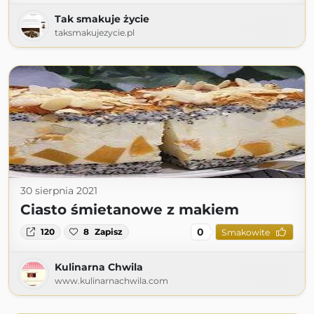
Tak smakuje życie
taksmakujezycie.pl
30 sierpnia 2021
Ciasto śmietanowe z makiem
0
120
8
Zapisz
Smakowite
Kulinarna Chwila
www.kulinarnachwila.com