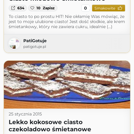
0
634
10
Zapisz
Smakowite
To ciasto to po prostu HIT! Nie okłamię Was mówiąc, że
jest to moje ulubione ciasto! Jest dość słodkie, ale krem
śmietankowy, który nie zawiera cukru, idealnie (...)
PatiGotuje
patigotuje.pl
25 stycznia 2015
Lekko kokosowe ciasto
czekoladowo śmietanowe