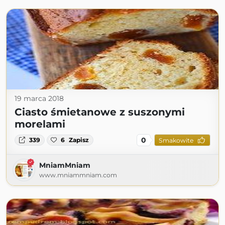
19 marca 2018
Ciasto śmietanowe z suszonymi
morelami
0
339
6
Zapisz
Smakowite
MniamMniam
www.mniammniam.com