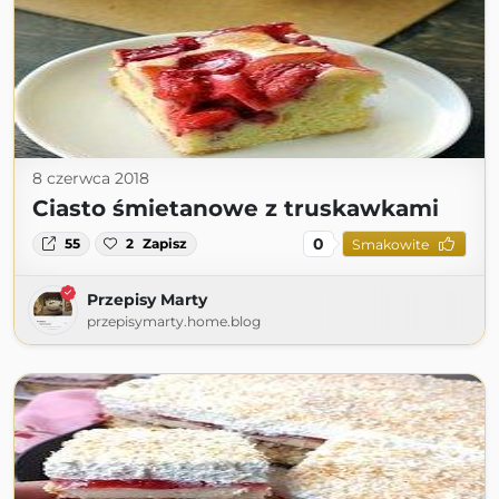
8 czerwca 2018
Ciasto śmietanowe z truskawkami
0
55
2
Zapisz
Smakowite
Przepisy Marty
przepisymarty.home.blog