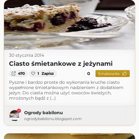
30 stycznia 2014
Ciasto śmietankowe z jeżynami
0
470
1
Zapisz
Smakowite
Pyszne i bardzo proste do wykonania kruche ciasto
wypełnione śmietankowym nadzieniem z dodatkiem
jeżyn. Do ciasta można użyć owoców świeżych,
mrożonych bądź z (...)
Ogrody babilonu
ogrodybabilonu.blogspot.com