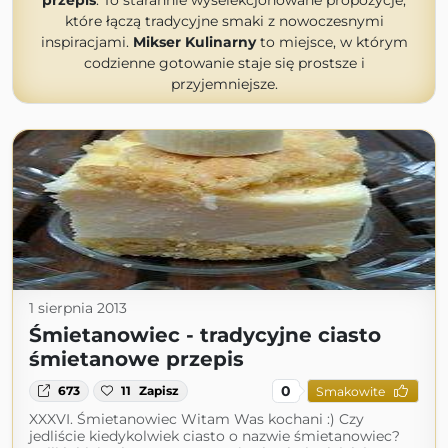
przepis
. To starannie wyselekcjonowane propozycje,
które łączą tradycyjne smaki z nowoczesnymi
inspiracjami.
Mikser Kulinarny
to miejsce, w którym
codzienne gotowanie staje się prostsze i
przyjemniejsze.
1 sierpnia 2013
Śmietanowiec - tradycyjne ciasto
śmietanowe przepis
0
673
11
Zapisz
Smakowite
XXXVI. Śmietanowiec Witam Was kochani :) Czy
jedliście kiedykolwiek ciasto o nazwie śmietanowiec?