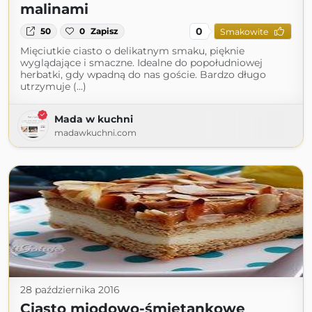
malinami
0
50
0
Zapisz
Smakowite
Mięciutkie ciasto o delikatnym smaku, pięknie
wyglądające i smaczne. Idealne do popołudniowej
herbatki, gdy wpadną do nas goście. Bardzo długo
utrzymuje (...)
Mada w kuchni
madawkuchni.com
28 października 2016
Ciasto miodowo-śmietankowe