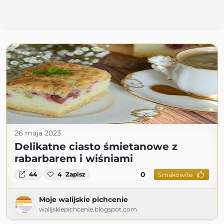
26 maja 2023
Delikatne ciasto śmietanowe z
rabarbarem i wiśniami
0
44
4
Zapisz
Smakowite
Moje walijskie pichcenie
walijskiepichcenie.blogspot.com