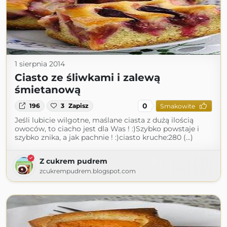
1 sierpnia 2014
Ciasto ze śliwkami i zalewą
śmietanową
0
196
3
Zapisz
Smakowite
Jeśli lubicie wilgotne, maślane ciasta z dużą ilością
owoców, to ciacho jest dla Was ! :)Szybko powstaje i
szybko znika, a jak pachnie ! :)ciasto kruche:280 (...)
Z cukrem pudrem
zcukrempudrem.blogspot.com