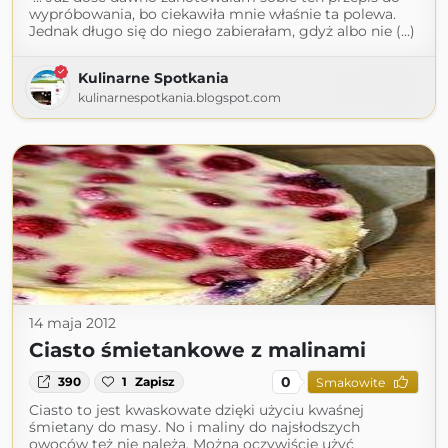
wypróbowania, bo ciekawiła mnie właśnie ta polewa.
Jednak długo się do niego zabierałam, gdyż albo nie (...)
Kulinarne Spotkania
kulinarnespotkania.blogspot.com
14 maja 2012
Ciasto śmietankowe z malinami
0
390
1
Zapisz
Smakowite
Ciasto to jest kwaskowate dzięki użyciu kwaśnej
śmietany do masy. No i maliny do najsłodszych
owoców też nie należą. Można oczywiście użyć