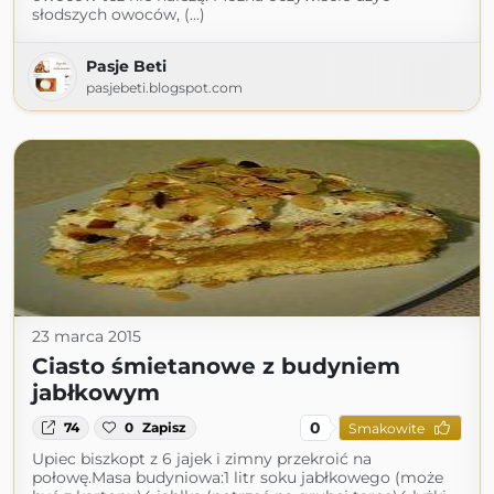
słodszych owoców, (...)
Pasje Beti
pasjebeti.blogspot.com
23 marca 2015
Ciasto śmietanowe z budyniem
jabłkowym
0
74
0
Zapisz
Smakowite
Upiec biszkopt z 6 jajek i zimny przekroić na
połowę.Masa budyniowa:1 litr soku jabłkowego (może