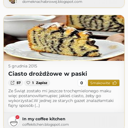
domeknachabrowej.blogspot.com
5 grudnia 2015
Ciasto drożdżowe w paski
0
57
1
Zapisz
Smakowite
Ze Świąt zostało mi jeszcze trochęmielonego maku
więc postanowiłamupiec jakieś ciasto, żeby go
wykorzystać.W jednej ze starych gazet znalazłamtaki
fajny sposób (...)
In my coffee kitchen
coffekitchen.blogspot.com