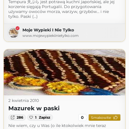
Tempura 天ぷら jest potrawą kuchni japońskiej, ale jej
korzenie sięgają Portugalii. Do przygotowania
używamy owoców morza, warzyw, grzybów… i nie
tylko. Paski (...)
Moje Wypieki I Nie Tylko
www.mojewypiekiinietylko.com
2 kwietnia 2010
Mazurek w paski
0
286
1
Zapisz
Smakowite
Nie wiem, czy u Was (o ile ktokolwiek mnie teraz