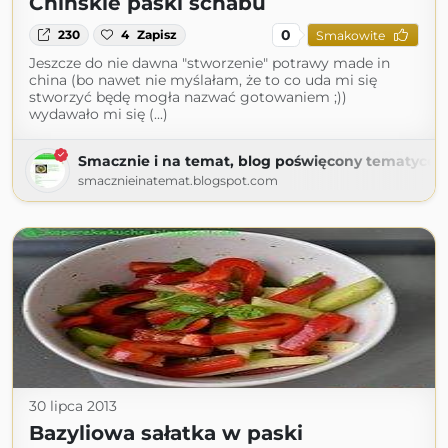
Chińskie paski schabu
0
230
4
Zapisz
Smakowite
Jeszcze do nie dawna "stworzenie" potrawy made in
china (bo nawet nie myślałam, że to co uda mi się
stworzyć będę mogła nazwać gotowaniem ;))
wydawało mi się (...)
Smacznie i na temat, blog poświęcony tematyce k
smacznieinatemat.blogspot.com
30 lipca 2013
Bazyliowa sałatka w paski