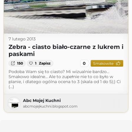
7 lutego 2013
Zebra - ciasto biało-czarne z lukrem i
paskami
0
150
1
Zapisz
Smakowite
Podoba Wam się to ciasto? Mi wizualnie bardzo...
Smakowo idealne... Ale to zupełnie nie to co było w
planie, i dlatego ogólna ocena to 3 (skala od 1 do 5);) Ci
(...)
Abc Mojej Kuchni
abcmojejkuchni.blogspot.com