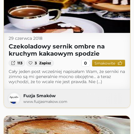
29 czerwca 2018
Czekoladowy sernik ombre na
kruchym kakaowym spodzie
0
113
3
Zapisz
Smakowite
Cały jeden post wcześniej napisałam Wam, że serniki na
zimno są mi generalnie mocno obojętne... a teraz
wychodzi, że to wcale nie jest prawda. Nie (...)
Fuzja Smaków
www.fuzjasmakow.com