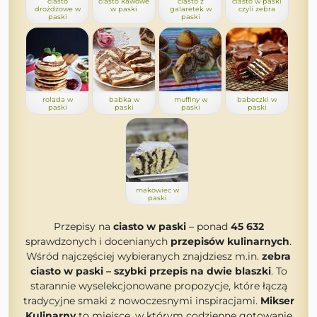
ciasto
ciasto kawowe
ciasto z
ciasto w paski
drożdżowe w
w paski
galaretek w
czyli zebra
paski
paski
rolada w
babka w
muffiny w
babeczki w
paski
paski
paski
paski
makowiec w
paski
Przepisy na
ciasto w paski
– ponad
45 632
sprawdzonych i docenianych
przepisów kulinarnych
.
Wśród najczęściej wybieranych znajdziesz m.in.
zebra
ciasto w paski – szybki przepis na dwie blaszki
. To
starannie wyselekcjonowane propozycje, które łączą
tradycyjne smaki z nowoczesnymi inspiracjami.
Mikser
Kulinarny
to miejsce, w którym codzienne gotowanie