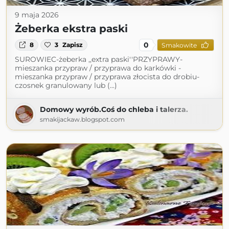
9 maja 2026
Żeberka ekstra paski
0
8
3
Zapisz
Smakowite
SUROWIEC-żeberka ,,extra paski''PRZYPRAWY-
mieszanka przypraw / przyprawa do karkówki -
mieszanka przypraw / przyprawa złocista do drobiu-
czosnek granulowany lub (...)
Domowy wyrób.Coś do chleba i talerza.
smakijackaw.blogspot.com