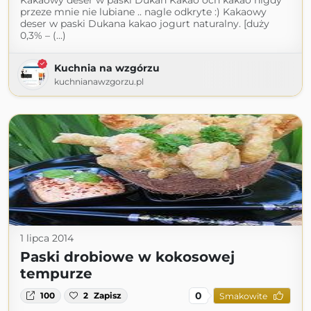
Kakaowy deser w paski Dukan Kakao och kakao nigdy
przeze mnie nie lubiane .. nagle odkryte :) Kakaowy
deser w paski Dukana kakao jogurt naturalny. [duży
0,3% – (...)
Kuchnia na wzgórzu
kuchnianawzgorzu.pl
1 lipca 2014
Paski drobiowe w kokosowej
tempurze
0
100
2
Zapisz
Smakowite