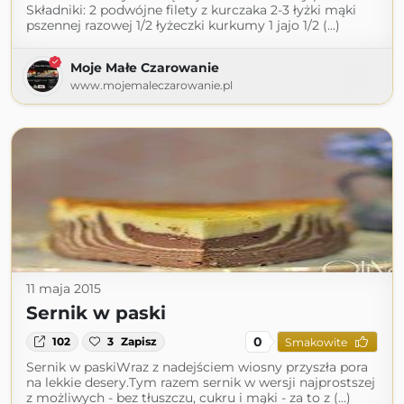
Składniki: 2 podwójne filety z kurczaka 2-3 łyżki mąki
pszennej razowej 1/2 łyżeczki kurkumy 1 jajo 1/2 (...)
Moje Małe Czarowanie
www.mojemaleczarowanie.pl
11 maja 2015
Sernik w paski
0
102
3
Zapisz
Smakowite
Sernik w paskiWraz z nadejściem wiosny przyszła pora
na lekkie desery.Tym razem sernik w wersji najprostszej
z możliwych - bez tłuszczu, cukru i mąki - za to z (...)