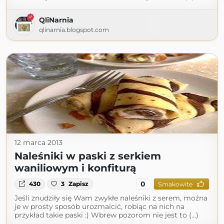
QliNarnia
qlinarnia.blogspot.com
12 marca 2013
Naleśniki w paski z serkiem
waniliowym i konfiturą
0
430
3
Zapisz
Smakowite
Jeśli znudziły się Wam zwykłe naleśniki z serem, można
je w prosty sposób urozmaicić, robiąc na nich na
przykład takie paski :) Wbrew pozorom nie jest to (...)