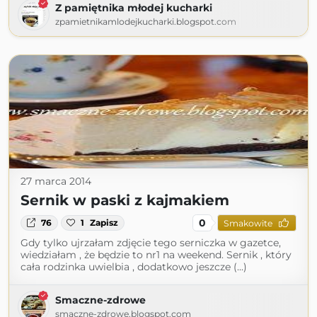
Z pamiętnika młodej kucharki
zpamietnikamlodejkucharki.blogspot.com
27 marca 2014
Sernik w paski z kajmakiem
0
76
1
Zapisz
Smakowite
Gdy tylko ujrzałam zdjęcie tego serniczka w gazetce,
wiedziałam , że będzie to nr1 na weekend. Sernik , który
cała rodzinka uwielbia , dodatkowo jeszcze (...)
Smaczne-zdrowe
smaczne-zdrowe.blogspot.com