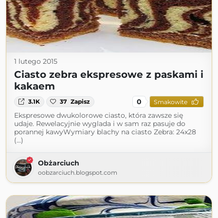
1 lutego 2015
Ciasto zebra ekspresowe z paskami i
kakaem
0
3.1K
37
Zapisz
Smakowite
Ekspresowe dwukolorowe ciasto, która zawsze się
udaje. Rewelacyjnie wyglada i w sam raz pasuje do
porannej kawyWymiary blachy na ciasto Zebra: 24x28
(...)
Obżarciuch
oobzarciuch.blogspot.com