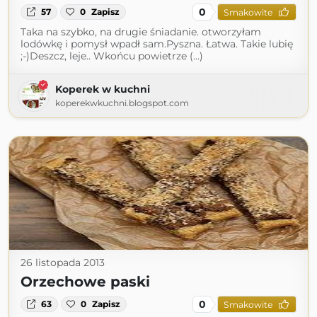
0
57
0
Zapisz
Smakowite
Taka na szybko, na drugie śniadanie. otworzyłam
lodówkę i pomysł wpadł sam.Pyszna. Łatwa. Takie lubię
;-)Deszcz, leje.. Wkońcu powietrze (...)
Koperek w kuchni
koperekwkuchni.blogspot.com
26 listopada 2013
Orzechowe paski
0
63
0
Zapisz
Smakowite