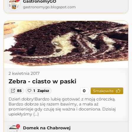
GastronomyGO
gastronomygo.blogspot.com
2 kwietnia 2017
Zebra - ciasto w paski
0
85
1
Zapisz
Smakowite
Dzień dobry!Bardzo lubię gotować z moją córeczką.
Bardzo dobrze się razem bawimy, a mała aż
promienieje gdy czuję się ważna i doceniona. Dzisiaj
upiekłyśmy (...)
Domek na Chabrowej