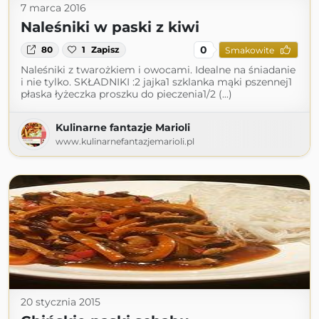
7 marca 2016
Naleśniki w paski z kiwi
0
80
1
Zapisz
Smakowite
Naleśniki z twarożkiem i owocami. Idealne na śniadanie
i nie tylko. SKŁADNIKI :2 jajka1 szklanka mąki pszennej1
płaska łyżeczka proszku do pieczenia1/2 (...)
Kulinarne fantazje Marioli
www.kulinarnefantazjemarioli.pl
20 stycznia 2015