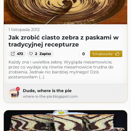
1 listopada 2012
Jak zrobić ciasto zebra z paskami w
tradycyjnej recepturze
0
472
2
Zapisz
Smakowite
Każdy zna i uwielbia zebrę. Wygląda niesamowicie,
przez co wydaje się równie niesamowicie trudna do
zrobienia. Jednak nic bardziej mylnego! Dziś
postanowiłam (...)
Dude, where is the pie
where-is-the-pie.blogspot.com