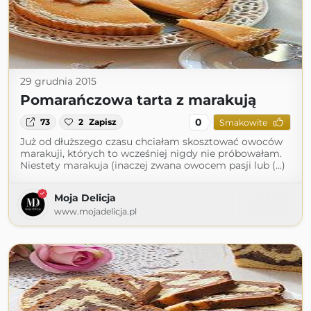
29 grudnia 2015
Pomarańczowa tarta z marakują
0
73
2
Zapisz
Smakowite
Już od dłuższego czasu chciałam skosztować owoców
marakuji, których to wcześniej nigdy nie próbowałam.
Niestety marakuja (inaczej zwana owocem pasji lub (...)
Moja Delicja
www.mojadelicja.pl