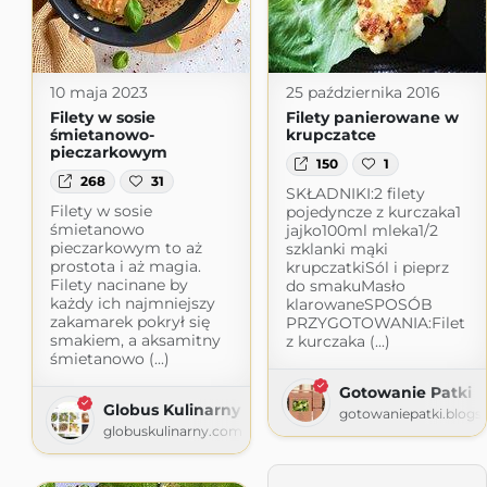
10 maja 2023
25 października 2016
Filety w sosie
Filety panierowane w
śmietanowo-
krupczatce
pieczarkowym
150
1
268
31
SKŁADNIKI:2 filety
Filety w sosie
pojedyncze z kurczaka1
śmietanowo
jajko100ml mleka1/2
pieczarkowym to aż
szklanki mąki
prostota i aż magia.
krupczatkiSól i pieprz
Filety nacinane by
do smakuMasło
każdy ich najmniejszy
klarowaneSPOSÓB
zakamarek pokrył się
PRZYGOTOWANIA:Filet
smakiem, a aksamitny
z kurczaka (...)
śmietanowo (...)
Gotowanie Patki
Globus Kulinarny
gotowaniepatki.blogs
globuskulinarny.com