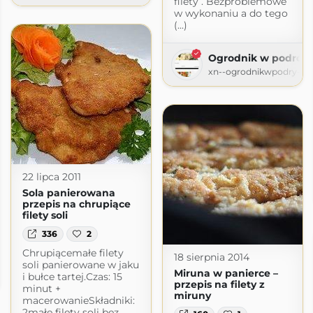
filety . Bezproblemowe
w wykonaniu a do tego
(...)
Ogrodnik w podróż
xn--ogrodnikwpodry-xob
22 lipca 2011
Sola panierowana
przepis na chrupiące
filety soli
336
2
Chrupiącemałe filety
18 sierpnia 2014
soli panierowane w jaku
Miruna w panierce –
i bułce tartej.Czas: 15
dpress.com
przepis na filety z
minut +
miruny
macerowanieSkładniki:
2małe filety soli bez