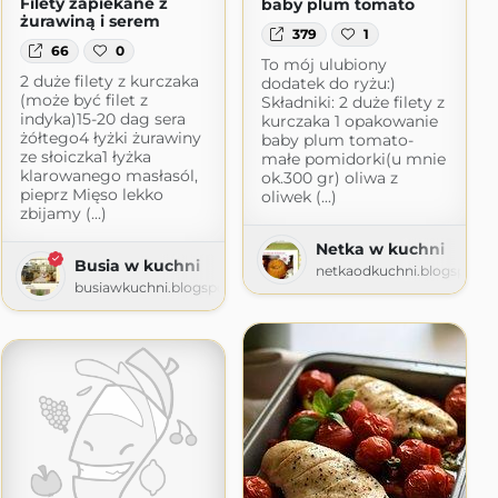
Filety zapiekane z
baby plum tomato
żurawiną i serem
379
1
66
0
To mój ulubiony
2 duże filety z kurczaka
dodatek do ryżu:)
(może być filet z
Składniki: 2 duże filety z
indyka)15-20 dag sera
kurczaka 1 opakowanie
żółtego4 łyżki żurawiny
baby plum tomato-
ze słoiczka1 łyżka
małe pomidorki(u mnie
klarowanego masłasól,
ok.300 gr) oliwa z
pieprz Mięso lekko
oliwek (...)
zbijamy (...)
Netka w kuchni
Busia w kuchni
netkaodkuchni.blogspot.
busiawkuchni.blogspot.com
.com