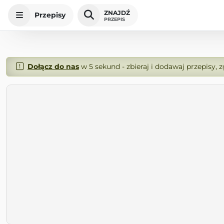
ZNAJDŹ
Przepisy
PRZEPIS
Dołącz do nas
w 5 sekund - zbieraj i dodawaj przepisy, 