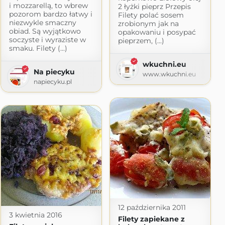
i mozzarellą, to wbrew
2 łyżki pieprz Przepis
pozorom bardzo łatwy i
Filety polać sosem
niezwykle smaczny
zrobionym jak na
obiad. Są wyjątkowo
opakowaniu i posypać
soczyste i wyraziste w
pieprzem, (...)
smaku. Filety (...)
wkuchni.eu
Na piecyku
www.wkuchni.eu
napiecyku.pl
12 października 2011
3 kwietnia 2016
Filety zapiekane z