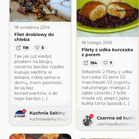
18 września 2014
Filet drobiowy do
chleba
18 lutego 2016
119
5
Filety z udka kurczaka
z porem
Tak jak już kiedyś
pisałam na blogu,
194
7
ostatnio bardzo rzadko
Składniki 2 filety z udka
kupuję wędliny w
kurczaka 1/2 pora 1/2
sklepie, robię sama w
marchewki 1/2 jogurtu
domu, mam pewność,
naturalnego małego 2
że są bez
ząbki czosnku 2 łyżki
konserwantów, a do
masła sól, pieprz jajko
tego bardzo (...)
bułka tarta Sposób (...)
Kuchnia Sabiny
Czarrna od kuchni
kuchniasabiny.blogspot.com
czarrnaodkuchni.wor