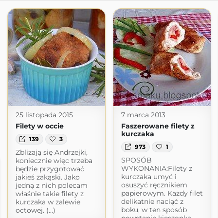
25 listopada 2015
7 marca 2013
Filety w occie
Faszerowane filety z
kurczaka
139
3
973
1
Zbliżają się Andrzejki,
SPOSÓB
koniecznie więc trzeba
WYKONANIA:Filety z
będzie przygotować
kurczaka umyć i
jakieś zakąski. Jako
osuszyć ręcznikiem
jedną z nich polecam
papierowym. Każdy filet
właśnie takie filety z
delikatnie naciąć z
kurczaka w zalewie
boku, w ten sposób
octowej. (...)