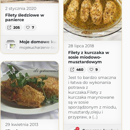
2 stycznia 2020
Filety śledziowe w
panierce
205
7
Moje domowe kucharzenie
28 lipca 2018
mojekucharzenie-bozena-1968.blogspot.com
Filety z kurczaka w
sosie miodowo-
musztardowym
460
9
Jest to bardzo smaczna
i łatwa do wykonania
potrawa z
kurczaka.Filety z
kurczaka marynowane
są w sosie
sporządzonym z miodu,
musztardy,oleju i
przypraw, a (...)
29 kwietnia 2013