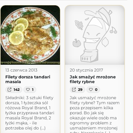
13 czerwca 2013
20 stycznia 2017
Filety dorsza tandari
Jak smażyć mrożone
masala
filety rybne
142
1
29
0
Składniki: 3 sztuki filety
Jak usmażyć mrożone
dorsza, 1 łyżeczka sól
filety rybne? Tym razem
różowa Royal Brand, 1
poza przepisem kilka
łyżka przyprawa tandari
porad. Bo jak się
masala Royal Brand, 2
okazuje wiele osób ma
łyżki mąka, - ile
ogromny problem z
potrzeba olej do (...)
usmażeniem mrożonej