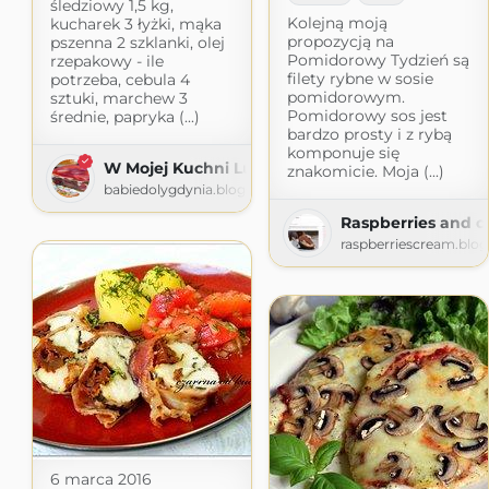
śledziowy 1,5 kg,
Kolejną moją
kucharek 3 łyżki, mąka
propozycją na
pszenna 2 szklanki, olej
Pomidorowy Tydzień są
rzepakowy - ile
filety rybne w sosie
potrzeba, cebula 4
pomidorowym.
sztuki, marchew 3
Pomidorowy sos jest
średnie, papryka (...)
bardzo prosty i z rybą
komponuje się
W Mojej Kuchni Lubię
znakomicie. Moja (...)
babiedolygdynia.blogspot.com
Raspberries and 
raspberriescream.blo
6 marca 2016