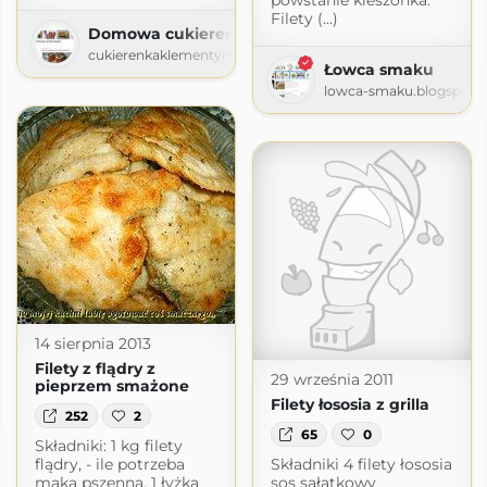
powstanie kieszonka.
Filety (...)
Domowa cukierenka
cukierenkaklementynki.blogspot.com
Łowca smaku
lowca-smaku.blogspot.
14 sierpnia 2013
Filety z flądry z
29 września 2011
pieprzem smażone
Filety łososia z grilla
pot.com
252
2
65
0
Składniki: 1 kg filety
flądry, - ile potrzeba
Składniki 4 filety łososia
mąka pszenna, 1 łyżka
sos sałatkowy