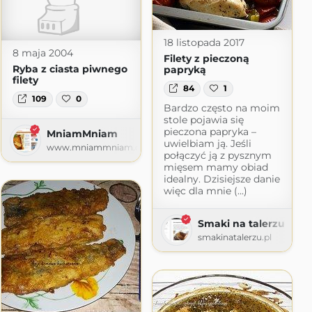
18 listopada 2017
8 maja 2004
Filety z pieczoną
Ryba z ciasta piwnego
papryką
filety
84
1
109
0
Bardzo często na moim
stole pojawia się
pieczona papryka –
MniamMniam
uwielbiam ją. Jeśli
www.mniammniam.com
połączyć ją z pysznym
mięsem mamy obiad
idealny. Dzisiejsze danie
więc dla mnie (...)
Smaki na talerzu
smakinatalerzu.pl