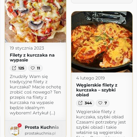
19 stycznia 2023
Filety z kurczaka na
wypasie
125
11
Znudziły Wam się
4 lutego 2019
tradycyjne filety z
Węgierskie filety z
kurczaka? Macie ochotę
kurczaka – szybki
zrobić coś nowego? Ten
obiad
przepis na filety z
kurczaka na wypasie
344
7
będzie idealnym
Węgierskie filety z
wyborem! Artykuł (...)
kurczaka, szybki obiad
Czasami potrzebny jest
szybki obiad i takie
Prosta Kuchnia
właśnie są węgierskie
prostakuchnia.pl