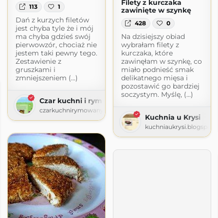
Filety z kurczaka
113
1
zawinięte w szynkę
Dań z kurzych filetów
428
0
jest chyba tyle że i mój
ma chyba gdzieś swój
Na dzisiejszy obiad
pierwowzór, chociaż nie
wybrałam filety z
jestem taki pewny tego.
kurczaka, które
Zestawienie z
zawinęłam w szynkę, co
gruszkami i
miało podnieść smak
zmniejszeniem (...)
delikatnego mięsa i
pozostawić go bardziej
soczystym. Myślę, (...)
Czar kuchni i rymu
czarkuchnirymowany.blogspot.com
Kuchnia u Krysi
kuchniaukrysi.blogspot