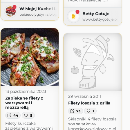
ryby. Narzekacie (...)
W Mojej Kuchni Lubię
Betty Gotuje
babiedolygdynia.blogspot.com
www.bettygotuje.pl
com
13 października 2023
29 września 2011
Zapiekane filety z
warzywami i
Filety łososia z grilla
mozzarellą
73
1
44
5
Składniki 4 filety łososia
Filety kurczaka
sos sałatkowy
zapiekane z warzywami
koperkowo-ziołowy olej