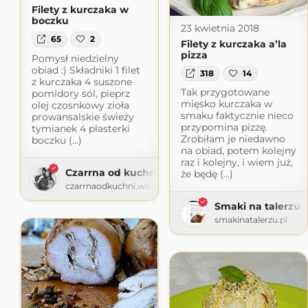
Filety z kurczaka w
boczku
23 kwietnia 2018
65
2
Filety z kurczaka a’la
pizza
Pomysł niedzielny
obiad :) Składniki 1 filet
318
14
z kurczaka 4 suszone
Tak przygotowane
pomidory sól, pieprz
mięsko kurczaka w
olej czosnkowy zioła
smaku faktycznie nieco
prowansalskie świeży
przypomina pizzę.
tymianek 4 plasterki
Zrobiłam je niedawno
boczku (...)
na obiad, potem kolejny
raz i kolejny, i wiem już,
Czarrna od kuchni
że będę (...)
czarrnaodkuchni.wordpress.com
Smaki na talerzu
smakinatalerzu.pl