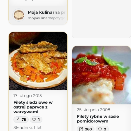
Moja kulinarna przygoda
mojakulinarnaprzygoda-agiatis.blogspot.com
17 lutego 2015
Filety śledziowe w
ostrej papryce z
25 sierpnia 2008
warzywami
Filety rybne w sosie
78
1
pomidorowym
Składniki: filet
260
2