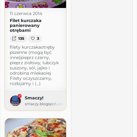
11 czerwca 2014
Filet kurczaka
panierowany
otrębami
135
3
filety kurczakaotręby
pszenne (mogą być
inne)pieprz czarny,
cream
pieprz ziołowy, lubczyk
suszony, sól, jajko i
gspot.com
odrobina mlekaolej
Filety oczyszczamy,
rozbijamy i (...)
Smaczy!
smaczy.blogspot.com