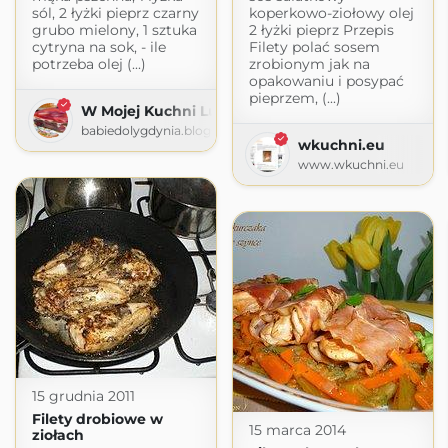
sól, 2 łyżki pieprz czarny
koperkowo-ziołowy olej
grubo mielony, 1 sztuka
2 łyżki pieprz Przepis
cytryna na sok, - ile
Filety polać sosem
potrzeba olej (...)
zrobionym jak na
opakowaniu i posypać
pieprzem, (...)
W Mojej Kuchni Lubię
babiedolygdynia.blogspot.com
wkuchni.eu
www.wkuchni.eu
15 grudnia 2011
Filety drobiowe w
15 marca 2014
ziołach