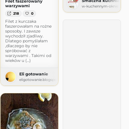
Smaczna kuchnia Dag
Filet faszerowany
warzywami
w-kuchennym-oknie.blog
218
0
Filet z kurczaka
y
faszerowałam na rożne
60t.pl
sposoby. I zawsze
wychodził zjadliwy.
Dlatego pomyślałam
,dlaczego by nie
spróbować z
warzywami . Takimi od
wieków u (...)
Eli gotowanie
eligotowanie.blogspot.com