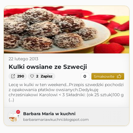
22 lutego 2013
Kulki owsiane ze Szwecji
0
290
2
Zapisz
Smakowite
Lecę w kulki w ten weekend...Przepis szwedzki pochodzi
z opakowania płatków owsianych.Dedykuję
chrześniakowi Karolowi < 3 Składniki: (ok 25 sztuk)100 g
(...)
Barbara Maria w kuchni
barbaramariawkuchni.blogspot.com