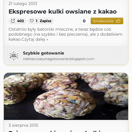
21 lutego 2013
Ekspresowe kulki owsiane z kakao
0
402
1
Zapisz
Smakowite
Ostatnio były batoniki mleczne, a teraz będzie coś
podobnego (na szybko i bez pieczenia), ale z dodatkiem
kakao.Czytaj dalej »
Szybkie gotowanie
nietracczasunagotowanie.blogspot.com
3 sierpnia 2015