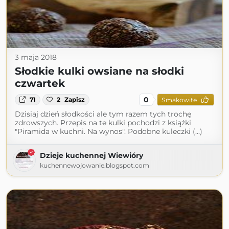
3 maja 2018
Słodkie kulki owsiane na słodki
czwartek
0
71
2
Zapisz
Smakowite
Dzisiaj dzień słodkości ale tym razem tych trochę
zdrowszych. Przepis na te kulki pochodzi z książki
"Piramida w kuchni. Na wynos". Podobne kuleczki (...)
Dzieje kuchennej Wiewióry
kuchennewojowanie.blogspot.com