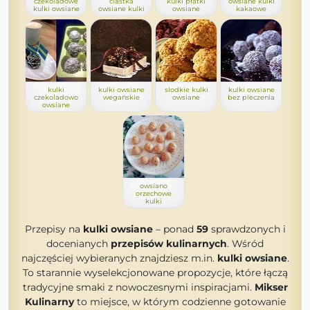
czekoladowe
ciastka
kulki płatki
owsiane kulki
kulki owsiane
owsiane kulki
owsiane
kakaowe
kulki
kulki owsiane
slodkie kulki
kulki owsiane
czekoladowo
wegańskie
owsiane
bez pieczenia
owsiane
owsiano
orzechowe
kulki
Przepisy na
kulki owsiane
– ponad
59
sprawdzonych i
docenianych
przepisów kulinarnych
. Wśród
najczęściej wybieranych znajdziesz m.in.
kulki owsiane
.
To starannie wyselekcjonowane propozycje, które łączą
tradycyjne smaki z nowoczesnymi inspiracjami.
Mikser
Kulinarny
to miejsce, w którym codzienne gotowanie