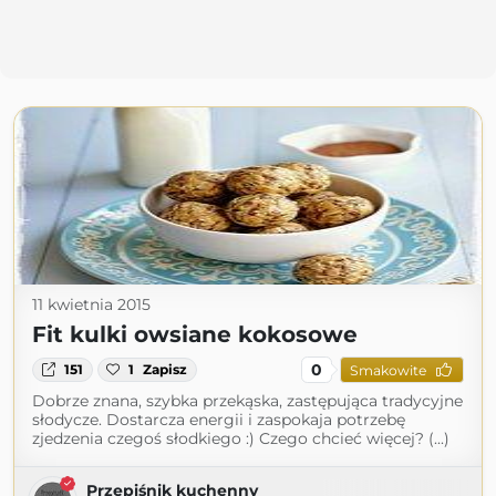
11 kwietnia 2015
Fit kulki owsiane kokosowe
0
151
1
Zapisz
Smakowite
Dobrze znana, szybka przekąska, zastępująca tradycyjne
słodycze. Dostarcza energii i zaspokaja potrzebę
zjedzenia czegoś słodkiego :) Czego chcieć więcej? (...)
Przepiśnik kuchenny