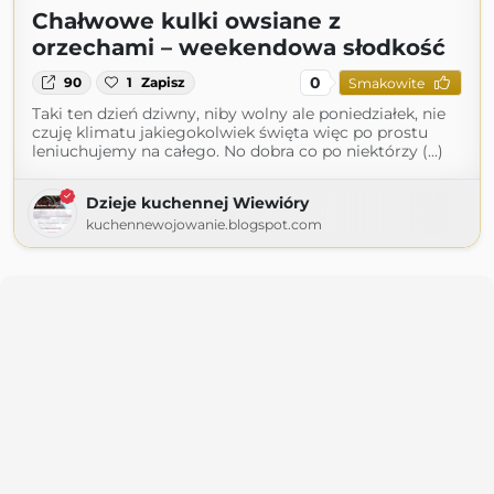
Chałwowe kulki owsiane z
orzechami – weekendowa słodkość
0
90
1
Zapisz
Smakowite
Taki ten dzień dziwny, niby wolny ale poniedziałek, nie
czuję klimatu jakiegokolwiek święta więc po prostu
leniuchujemy na całego. No dobra co po niektórzy (...)
Dzieje kuchennej Wiewióry
kuchennewojowanie.blogspot.com