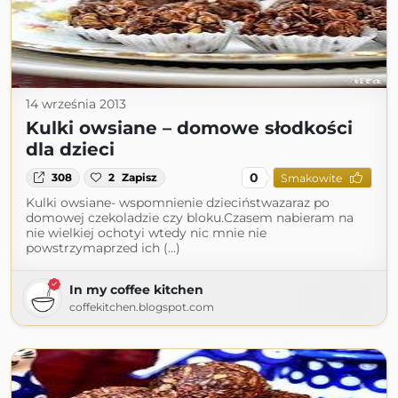
14 września 2013
Kulki owsiane – domowe słodkości
dla dzieci
0
308
2
Zapisz
Smakowite
Kulki owsiane- wspomnienie dzieciństwazaraz po
domowej czekoladzie czy bloku.Czasem nabieram na
nie wielkiej ochotyi wtedy nic mnie nie
powstrzymaprzed ich (...)
In my coffee kitchen
coffekitchen.blogspot.com