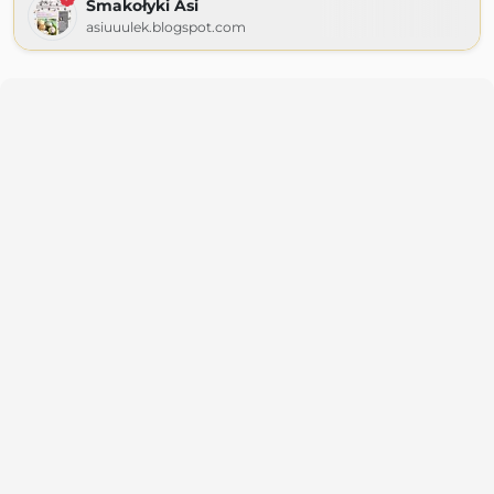
Smakołyki Asi
asiuuulek.blogspot.com