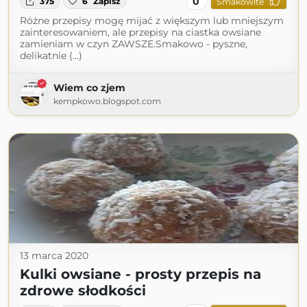
0
375
6
Zapisz
Smakowite
Różne przepisy mogę mijać z większym lub mniejszym
zainteresowaniem, ale przepisy na ciastka owsiane
zamieniam w czyn ZAWSZE.Smakowo - pyszne,
delikatnie (...)
Wiem co zjem
kempkowo.blogspot.com
13 marca 2020
Kulki owsiane - prosty przepis na
zdrowe słodkości