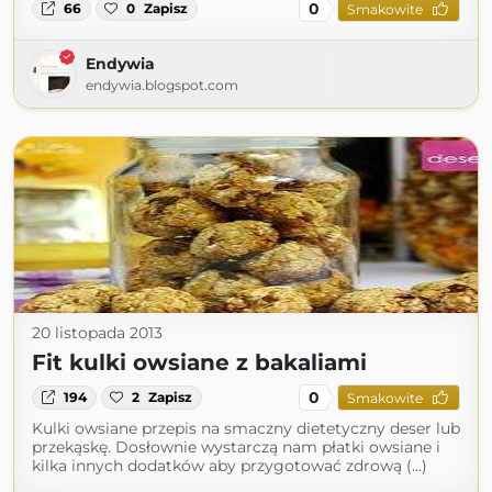
0
66
0
Zapisz
Smakowite
Endywia
endywia.blogspot.com
20 listopada 2013
Fit kulki owsiane z bakaliami
0
194
2
Zapisz
Smakowite
Kulki owsiane przepis na smaczny dietetyczny deser lub
przekąskę. Dosłownie wystarczą nam płatki owsiane i
kilka innych dodatków aby przygotować zdrową (...)