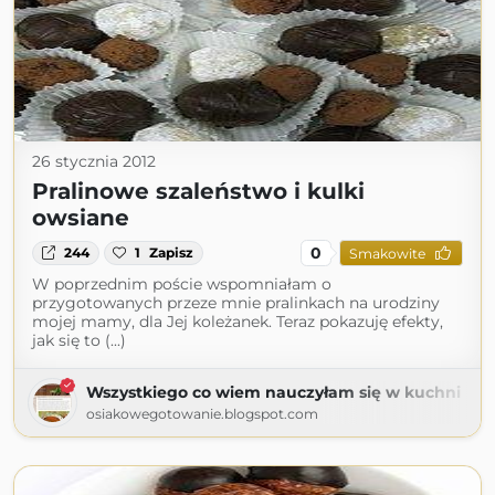
26 stycznia 2012
Pralinowe szaleństwo i kulki
owsiane
0
244
1
Zapisz
Smakowite
W poprzednim poście wspomniałam o
przygotowanych przeze mnie pralinkach na urodziny
mojej mamy, dla Jej koleżanek. Teraz pokazuję efekty,
jak się to (...)
Wszystkiego co wiem nauczyłam się w kuchni
osiakowegotowanie.blogspot.com