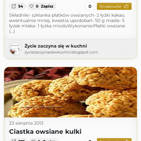
0
54
0
Zapisz
Smakowite
Składniki- szklanka płatków owsianych- 2 łyżki kakao,
ewentualnie mniej, kwestia upodobań- 50 g masła- 5
łyżek mleka- 1 łyżka mioduWykonanie:Płatki owsiane
(...)
Życie zaczyna się w kuchni
zyciezaczynasiewkuchni.blogspot.com
23 sierpnia 2013
Ciastka owsiane kulki