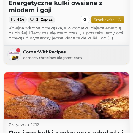
Energetyczne kulki owsiane z
miodem i goji
0
624
2
Zapisz
Smakowite
Kolejna zdrowa przekąska, a w dodatku dająca energię
na dłużej. Kiedy ma się mało czasu, a potrzebujemy coś
przekąsić, wystarczy jedna, dwie takie kulki i od (...)
CornerWithRecipes
cornerwithrecipes.blogspot.com
7 stycznia 2012
Owsiane kulki z mleczną czekoladą i