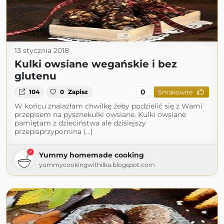
13 stycznia 2018
Kulki owsiane wegańskie i bez
glutenu
0
104
0
Zapisz
Smakowite
W końcu znalazłam chwilkę żeby podzielić się z Wami
przepisem na pysznekulki owsiane. Kulki owsiane
pamiętam z dzieciństwa ale dzisiejszy
przepisprzypomina (...)
Yummy homemade cooking
yummycookingwithilka.blogspot.com