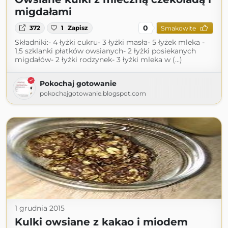
migdałami
0
372
1
Zapisz
Smakowite
Składniki:- 4 łyżki cukru- 3 łyżki masła- 5 łyżek mleka -
1,5 szklanki płatków owsianych- 2 łyżki posiekanych
migdałów- 2 łyżki rodzynek- 3 łyżki mleka w (...)
Pokochaj gotowanie
pokochajgotowanie.blogspot.com
1 grudnia 2015
Kulki owsiane z kakao i miodem