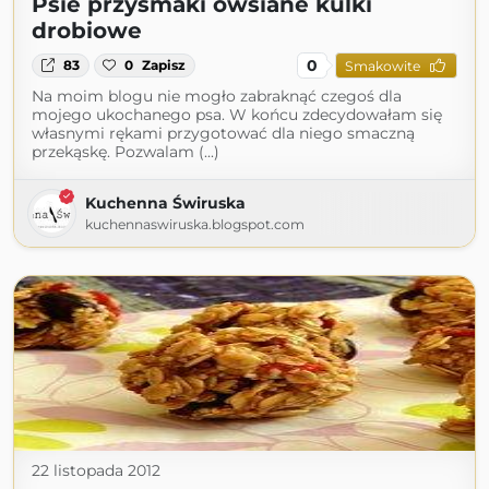
Psie przysmaki owsiane kulki
drobiowe
0
83
0
Zapisz
Smakowite
Na moim blogu nie mogło zabraknąć czegoś dla
mojego ukochanego psa. W końcu zdecydowałam się
własnymi rękami przygotować dla niego smaczną
przekąskę. Pozwalam (...)
Kuchenna Świruska
kuchennaswiruska.blogspot.com
22 listopada 2012