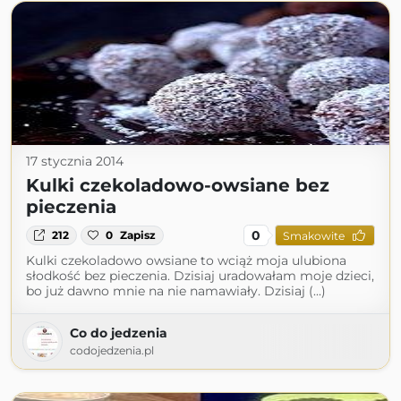
17 stycznia 2014
Kulki czekoladowo-owsiane bez
pieczenia
0
212
0
Zapisz
Smakowite
Kulki czekoladowo owsiane to wciąż moja ulubiona
słodkość bez pieczenia. Dzisiaj uradowałam moje dzieci,
bo już dawno mnie na nie namawiały. Dzisiaj (...)
Co do jedzenia
codojedzenia.pl