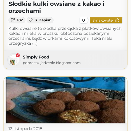
Słodkie kulki owsiane z kakao i
orzechami
0
102
3
Zapisz
Smakowite
Kulki owsiane to słodka przekąska z płatków owsianych,
kakao i mleka w proszku, obtoczona posiekanymi
orzechami, bądź wiórkami kokosowymi. Taka mała
przegryzka (...)
Simply Food
poprostu-jedzenie.blogspot.com
12 listopada 2018