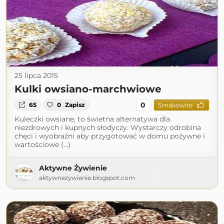
25 lipca 2015
Kulki owsiano-marchwiowe
0
65
0
Zapisz
Smakowite
Kuleczki owsiane, to świetna alternatywa dla
niezdrowych i kupnych słodyczy. Wystarczy odrobina
chęci i wyobraźni aby przygotować w domu pożywne i
wartościowe (...)
Aktywne Żywienie
aktywnezywienie.blogspot.com