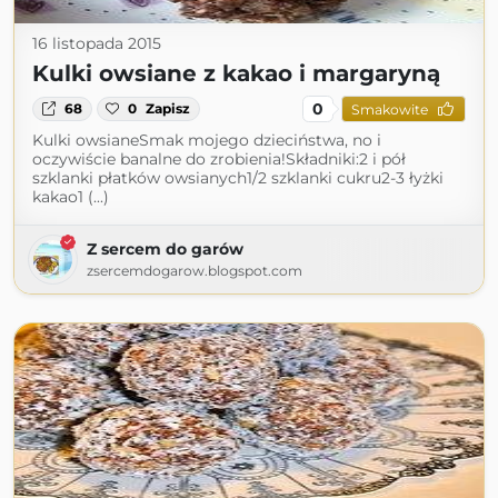
16 listopada 2015
Kulki owsiane z kakao i margaryną
0
68
0
Zapisz
Smakowite
Kulki owsianeSmak mojego dzieciństwa, no i
oczywiście banalne do zrobienia!Składniki:2 i pół
szklanki płatków owsianych1/2 szklanki cukru2-3 łyżki
kakao1 (...)
Z sercem do garów
zsercemdogarow.blogspot.com