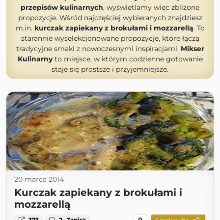
przepisów kulinarnych
, wyświetlamy więc zbliżone
propozycje. Wśród najczęściej wybieranych znajdziesz
m.in.
kurczak zapiekany z brokułami i mozzarellą
. To
starannie wyselekcjonowane propozycje, które łączą
tradycyjne smaki z nowoczesnymi inspiracjami.
Mikser
Kulinarny
to miejsce, w którym codzienne gotowanie
staje się prostsze i przyjemniejsze.
20 marca 2014
Kurczak zapiekany z brokułami i
mozzarellą
0
373
2
Zapisz