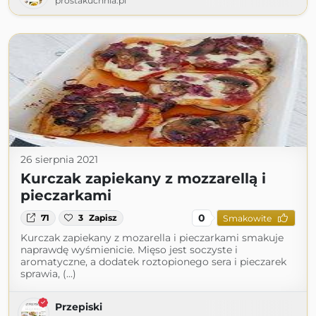
prostakuchnia.pl
26 sierpnia 2021
Kurczak zapiekany z mozzarellą i
pieczarkami
0
71
3
Zapisz
Smakowite
Kurczak zapiekany z mozarella i pieczarkami smakuje
naprawdę wyśmienicie. Mięso jest soczyste i
aromatyczne, a dodatek roztopionego sera i pieczarek
sprawia, (...)
Przepiski