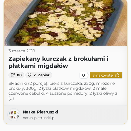
3 marca 2019
Zapiekany kurczak z brokułami i
płatkami migdałów
0
80
2
Zapisz
Smakowite
Składniki (2 porcje): pierś z kurczaka, 250g, mrożone
brokuły, 300g, 2 łyżki płatków migdałów, 2 małe
czerwone cebulki, 4 suszone pomidory, 2 łyżki oliwy z
(...)
Natka Pietruszki
natka-pietruszki.pl