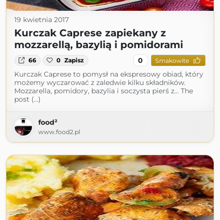
19 kwietnia 2017
Kurczak Caprese zapiekany z
mozzarellą, bazylią i pomidorami
0
66
0
Zapisz
Smakowite
Kurczak Caprese to pomysł na ekspresowy obiad, który
możemy wyczarować z zaledwie kilku składników.
Mozzarella, pomidory, bazylia i soczysta pierś z… The
post (...)
food²
www.food2.pl