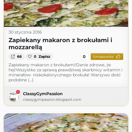
30 stycznia 2016
Zapiekany makaron z brokułami i
mozzarellą
0
66
0
Zapisz
Smakowite
Zapiekany makaron z brokułami!Danie zdrowe, że
hej!Wszystko za sprawą prawdziwej skarbnicy witamin i
minerałów- niskokalorycznego brokuła! Warzywo dość
podobne (...)
ClassyGymPassion
classygympassion.blogspot.com