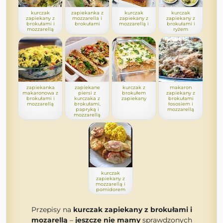
kurczak
zapiekanka z
kurczak
kurczak
zapiekany z
mozzarella i
zapiekany z
zapiekany z
brokułami i
brokułami
mozzarellą i
brokułami i
mozzarellą
ryżem
zapiekanka
zapiekane
kurczak z
makaron
makaronowa z
piersi z
brokułem
zapiekany z
brokułami i
kurczaka z
zapiekany
brokułami
mozzarellą
brokułami,
łososiem i
papryką i
mozzarellą
mozzarellą
kurczak
zapiekany z
mozzarellą i
pomidorem
Przepisy na
kurczak zapiekany z brokułami i
mozarellą
–
jeszcze nie mamy
sprawdzonych