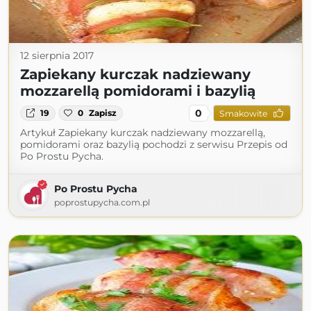
12 sierpnia 2017
Zapiekany kurczak nadziewany
mozzarellą pomidorami i bazylią
0
19
0
Zapisz
Smakowite
Artykuł Zapiekany kurczak nadziewany mozzarellą,
pomidorami oraz bazylią pochodzi z serwisu Przepis od
Po Prostu Pycha.
Po Prostu Pycha
poprostupycha.com.pl