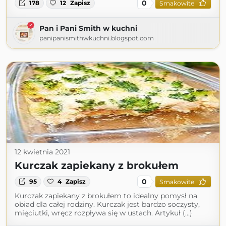
0
178
12
Zapisz
Smakowite
Pan i Pani Smith w kuchni
panipanismithwkuchni.blogspot.com
12 kwietnia 2021
Kurczak zapiekany z brokułem
0
95
4
Zapisz
Smakowite
Kurczak zapiekany z brokułem to idealny pomysł na
obiad dla całej rodziny. Kurczak jest bardzo soczysty,
mięciutki, wręcz rozpływa się w ustach. Artykuł (...)