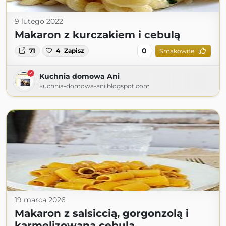
9 lutego 2022
Makaron z kurczakiem i cebulą
0
71
4
Zapisz
Smakowite
Kuchnia domowa Ani
kuchnia-domowa-ani.blogspot.com
19 marca 2026
Makaron z salsiccią, gorgonzolą i
karmelizowaną cebulą