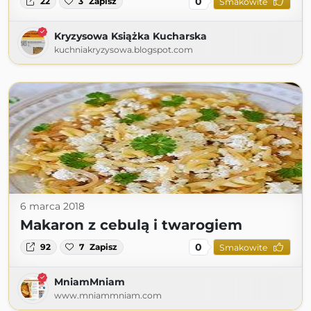
0
22
3
Zapisz
Smakowite
Kryzysowa Książka Kucharska
kuchniakryzysowa.blogspot.com
6 marca 2018
Makaron z cebulą i twarogiem
0
92
7
Zapisz
Smakowite
MniamMniam
www.mniammniam.com