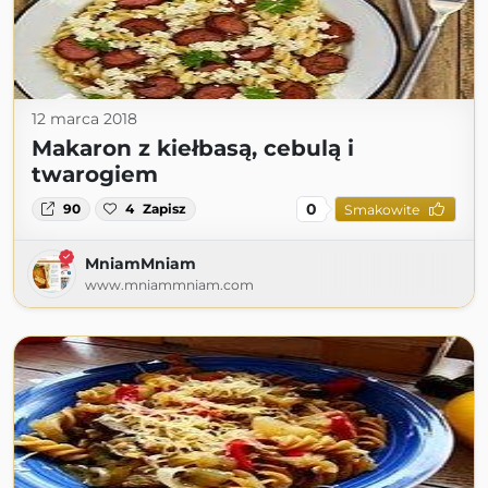
12 marca 2018
Makaron z kiełbasą, cebulą i
twarogiem
0
90
4
Zapisz
Smakowite
MniamMniam
www.mniammniam.com