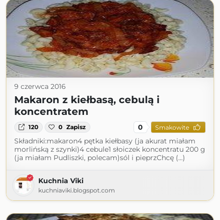
9 czerwca 2016
Makaron z kiełbasą, cebulą i
koncentratem
0
120
0
Zapisz
Smakowite
Składniki:makaron4 pętka kiełbasy (ja akurat miałam
morlińską z szynki)4 cebule1 słoiczek koncentratu 200 g
(ja miałam Pudliszki, polecam)sól i pieprzChcę (...)
Kuchnia Viki
kuchniaviki.blogspot.com