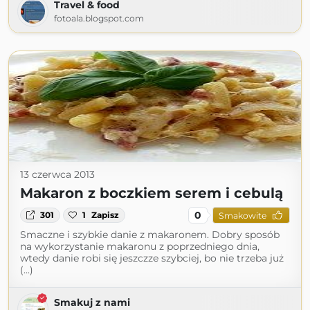
Travel & food
fotoala.blogspot.com
13 czerwca 2013
Makaron z boczkiem serem i cebulą
0
301
1
Zapisz
Smakowite
Smaczne i szybkie danie z makaronem. Dobry sposób
na wykorzystanie makaronu z poprzedniego dnia,
wtedy danie robi się jeszczze szybciej, bo nie trzeba już
(...)
Smakuj z nami