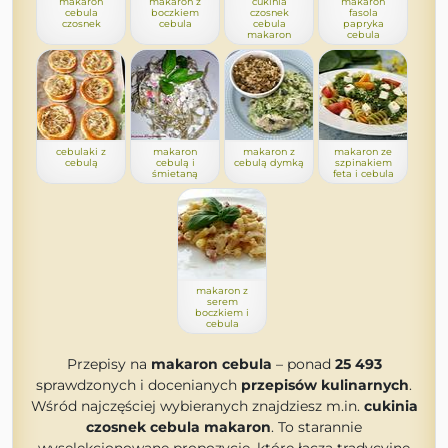
makaron
makaron z
cukinia
makaron
cebula
boczkiem
czosnek
fasola
czosnek
cebula
cebula
papryka
makaron
cebula
cebulaki z
makaron
makaron z
makaron ze
cebulą
cebulą i
cebulą dymką
szpinakiem
śmietaną
feta i cebula
makaron z
serem
boczkiem i
cebula
Przepisy na
makaron cebula
– ponad
25 493
sprawdzonych i docenianych
przepisów kulinarnych
.
Wśród najczęściej wybieranych znajdziesz m.in.
cukinia
czosnek cebula makaron
. To starannie