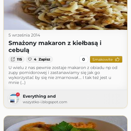
5 września 2014
Smażony makaron z kiełbasą i
cebulą
0
115
4
Zapisz
Smakowite
U wielu z nas pewnie zostaje makaron z obiadu np od
zupy pomidorowej i zastanawiamy się jak go
wykorzystać by się nie zmarnował.... I tak też jest u
mnie (...)
Everything and
wszystko-i.blogspot.com