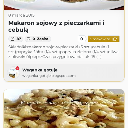
8 marca 2015
Makaron sojowy z pieczarkami i
cebulą
0
87
0
Zapisz
Smakowite
Składniki:makaron sojowypieczarki (5 szt.)cebula (1
szt.)papryka żółta (1/4 szt.)papryka zielona (1/4 szt.)oliwa
z oliweksólpieprzCzas przygotowania: ok. 15 (...)
Weganka gotuje
weganka-gotuje.blogspot.com