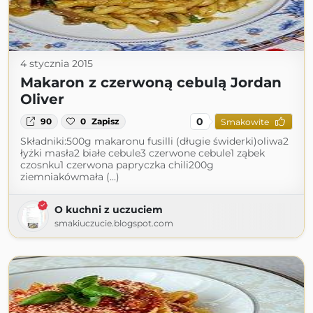
4 stycznia 2015
Makaron z czerwoną cebulą Jordan
Oliver
0
90
0
Zapisz
Smakowite
Składniki:500g makaronu fusilli (długie świderki)oliwa2
łyżki masła2 białe cebule3 czerwone cebule1 ząbek
czosnku1 czerwona papryczka chili200g
ziemniakówmała (...)
O kuchni z uczuciem
smakiuczucie.blogspot.com