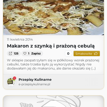
11 kwietnia 2014
Makaron z szynką i prażoną cebulą
0
125
1
Zapisz
Smakowite
W sklepie zaopatrzyłam się w półkilowy worek prażonej
cebulki, także trzeba było ją wykorzystać Nigdy nie
dodawałam jej do makaronu, ale danie okazało się (...)
Przepisy Kulinarne
e-przepisykulinarne.pl