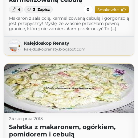
0
4
3
Zapisz
Smakowite
Makaron z salsiccią, karmelizowaną cebulą i gorgonzolą
jest przepyszny! Myślę, że właśnie przeszłam pewną
granicę, której nie zamierzałam przekroczyć.To (...)
Kalejdoskop Renaty
kalejdoskoprenaty.blogspot.com
24 sierpnia 2013
Sałatka z makaronem, ogórkiem,
pomidorem i cebulą