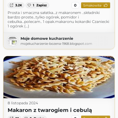
0
3.2K
1
Zapisz
Smakowite
Prosta i smaczna sałatka...z makaronem ..składniki
bardzo proste...tylko ogórek, pomidor i
cebulka...polecam.. 1 opak.makaronu kokardki Czaniecki
1 ogórek (...)
Moje domowe kucharzenie
mojekucharzenie-bozena-1968.blogspot.com
8 listopada 2024
Makaron z twarogiem i cebulą