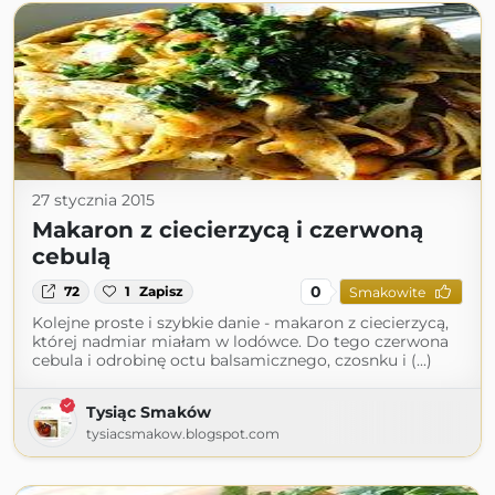
27 stycznia 2015
Makaron z ciecierzycą i czerwoną
cebulą
0
72
1
Zapisz
Smakowite
Kolejne proste i szybkie danie - makaron z ciecierzycą,
której nadmiar miałam w lodówce. Do tego czerwona
cebula i odrobinę octu balsamicznego, czosnku i (...)
Tysiąc Smaków
tysiacsmakow.blogspot.com