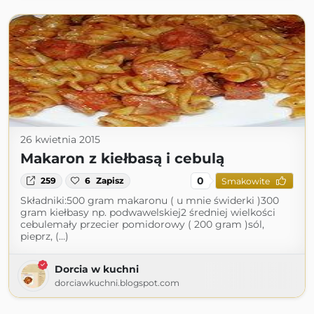
26 kwietnia 2015
Makaron z kiełbasą i cebulą
0
259
6
Zapisz
Smakowite
Składniki:500 gram makaronu ( u mnie świderki )300
gram kiełbasy np. podwawelskiej2 średniej wielkości
cebulemały przecier pomidorowy ( 200 gram )sól,
pieprz, (...)
Dorcia w kuchni
dorciawkuchni.blogspot.com