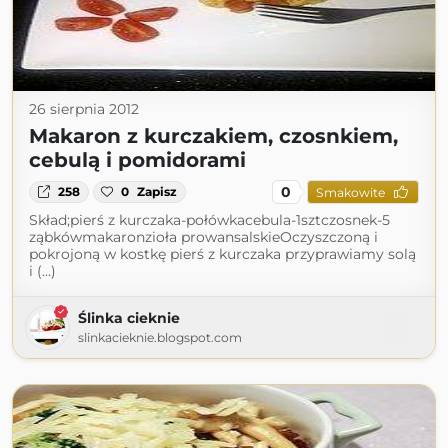
26 sierpnia 2012
Makaron z kurczakiem, czosnkiem,
cebulą i pomidorami
0
258
0
Zapisz
Smakowite
Skład;pierś z kurczaka-połówkacebula-1sztczosnek-5
ząbkówmakaronzioła prowansalskieOczyszczoną i
pokrojoną w kostkę pierś z kurczaka przyprawiamy solą
i (...)
Ślinka cieknie
slinkacieknie.blogspot.com