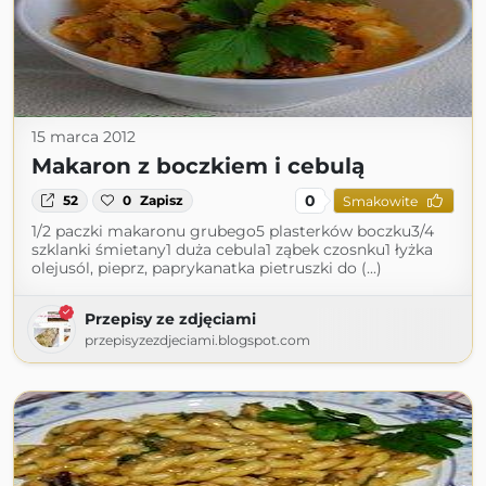
15 marca 2012
Makaron z boczkiem i cebulą
0
52
0
Zapisz
Smakowite
1/2 paczki makaronu grubego5 plasterków boczku3/4
szklanki śmietany1 duża cebula1 ząbek czosnku1 łyżka
olejusól, pieprz, paprykanatka pietruszki do (...)
Przepisy ze zdjęciami
przepisyzezdjeciami.blogspot.com