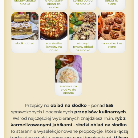
obiady słodko
dietetyczny
szybki obiad
obiad na
słodka
obiad na
na słodko
słono
słodko
słodki obiad
sos słodko
zdrowy i
na słodko i na
kwaśny na
pyszny obiad
słono
obiad
na słodko
surówka na
słodko do
obiadu
Przepisy na
obiad na słodko
– ponad
555
sprawdzonych i docenianych
przepisów kulinarnych
.
Wśród najczęściej wybieranych znajdziesz m.in.
ryż z
karmelizowanymi jabłkami - słodki obiad na słodko
.
To starannie wyselekcjonowane propozycje, które łączą
tradycyjne smaki z nowoczesnymi inspiracjami.
Mikser