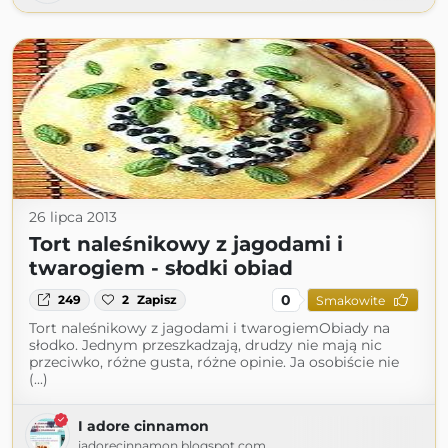
26 lipca 2013
Tort naleśnikowy z jagodami i
twarogiem - słodki obiad
0
249
2
Zapisz
Smakowite
Tort naleśnikowy z jagodami i twarogiemObiady na
słodko. Jednym przeszkadzają, drudzy nie mają nic
przeciwko, różne gusta, różne opinie. Ja osobiście nie
(...)
I adore cinnamon
iadorecinnamon.blogspot.com