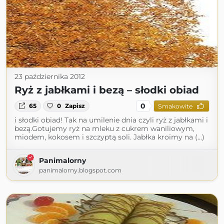
23 października 2012
Ryż z jabłkami i bezą – słodki obiad
0
65
0
Zapisz
Smakowite
i słodki obiad! Tak na umilenie dnia czyli ryż z jabłkami i
bezą.Gotujemy ryż na mleku z cukrem waniliowym,
miodem, kokosem i szczyptą soli. Jabłka kroimy na (...)
Panimalorny
panimalorny.blogspot.com