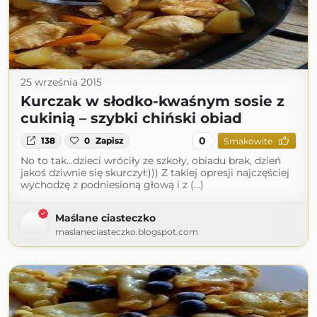
25 września 2015
Kurczak w słodko-kwaśnym sosie z
cukinią – szybki chiński obiad
0
138
0
Zapisz
Smakowite
No to tak...dzieci wróciły ze szkoły, obiadu brak, dzień
jakoś dziwnie się skurczył:))) Z takiej opresji najczęściej
wychodzę z podniesioną głową i z (...)
Maślane ciasteczko
maslaneciasteczko.blogspot.com