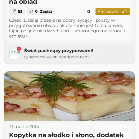
na obiad
0
53
0
Zapisz
Smakowite
Cześć! Dzisiaj przepis na dobry, sycący i prosty w
przygotowaniu obiad. Jak dla mnie jest to na prawdę
fajne połączenie dwóch dań – smażonego makaronu i
omletu (...)
Świat pachnący przyprawami!
cynamonwkuchni.wordpress.com
31 marca 2014
Kopytka na słodko i słono, dodatek