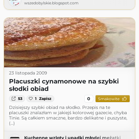
wszedobylskie.blogspot.com
23 listopada 2009
Placuszki cynamonowe na szybki
słodki obiad
0
53
1
Zapisz
Smakowite
Dzisiejszy szybki obiad na słodko. Przepis na te
placuszki znalazłam w jakiejś kolorowej gazecie, chyba
Tinie. Są całkiem smaczne, bardzo delikatne i puszyste,
(...)
Kuchenne wzloty i upadki młodej mężatki