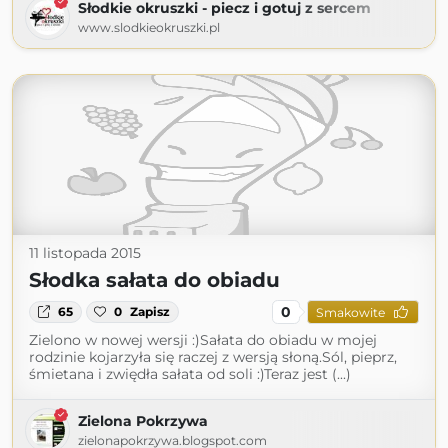
Słodkie okruszki - piecz i gotuj z sercem
www.slodkieokruszki.pl
11 listopada 2015
Słodka sałata do obiadu
0
65
0
Zapisz
Smakowite
Zielono w nowej wersji :)Sałata do obiadu w mojej
rodzinie kojarzyła się raczej z wersją słoną.Sól, pieprz,
śmietana i zwiędła sałata od soli :)Teraz jest (...)
Zielona Pokrzywa
zielonapokrzywa.blogspot.com