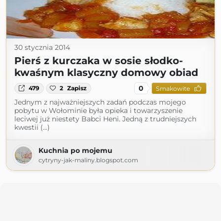
30 stycznia 2014
Pierś z kurczaka w sosie słodko-
kwaśnym klasyczny domowy obiad
0
479
2
Zapisz
Smakowite
Jednym z najważniejszych zadań podczas mojego
pobytu w Wołominie była opieka i towarzyszenie
leciwej już niestety Babci Heni. Jedną z trudniejszych
kwestii (...)
Kuchnia po mojemu
cytryny-jak-maliny.blogspot.com