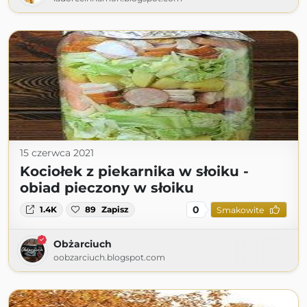
15 czerwca 2021
Kociołek z piekarnika w słoiku -
obiad pieczony w słoiku
0
1.4K
89
Zapisz
Smakowite
Obżarciuch
oobzarciuch.blogspot.com