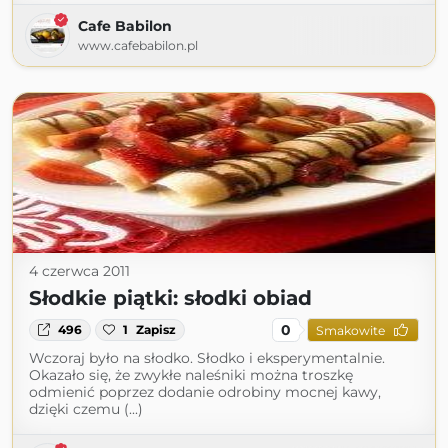
Cafe Babilon
www.cafebabilon.pl
4 czerwca 2011
Słodkie piątki: słodki obiad
0
496
1
Zapisz
Smakowite
Wczoraj było na słodko. Słodko i eksperymentalnie.
Okazało się, że zwykłe naleśniki można troszkę
odmienić poprzez dodanie odrobiny mocnej kawy,
dzięki czemu (...)