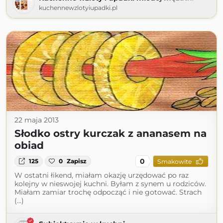
kuchennewzlotyiupadki.pl
22 maja 2013
Słodko ostry kurczak z ananasem na
obiad
0
125
0
Zapisz
Smakowite
W ostatni łikend, miałam okazję urzędować po raz
kolejny w nieswojej kuchni. Byłam z synem u rodziców.
Miałam zamiar trochę odpocząć i nie gotować. Strach
(...)