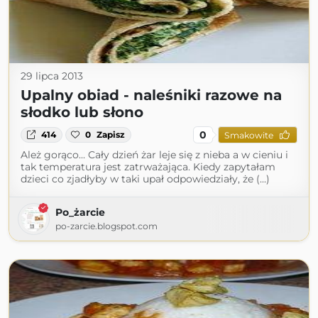
29 lipca 2013
Upalny obiad - naleśniki razowe na
słodko lub słono
0
414
0
Zapisz
Smakowite
Ależ gorąco... Cały dzień żar leje się z nieba a w cieniu i
tak temperatura jest zatrważająca. Kiedy zapytałam
dzieci co zjadłyby w taki upał odpowiedziały, że (...)
Po_żarcie
po-zarcie.blogspot.com