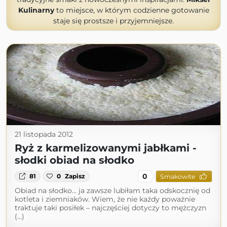
Kulinarny
to miejsce, w którym codzienne gotowanie
staje się prostsze i przyjemniejsze.
21 listopada 2012
Ryż z karmelizowanymi jabłkami -
słodki obiad na słodko
0
81
0
Zapisz
Smakowite
Obiad na słodko… ja zawsze lubiłam taka odskocznię od
kotleta i ziemniaków. Wiem, że nie każdy poważnie
traktuje taki posiłek – najczęściej dotyczy to mężczyzn
(...)