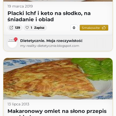
19 marca 2019
Placki lchf i keto na słodko, na
śniadanie i obiad
0
129
1
Zapisz
Smakowite
Dietetycznie. Moja rzeczywistość
my-reality-dietetycznie.blogspot.com
13 lipca 2013
Makaronowy omlet na słono przepis