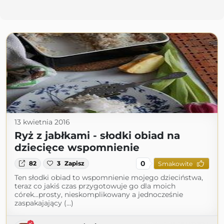
13 kwietnia 2016
Ryż z jabłkami - słodki obiad na
dziecięce wspomnienie
0
82
3
Zapisz
Smakowite
Ten słodki obiad to wspomnienie mojego dzieciństwa,
teraz co jakiś czas przygotowuje go dla moich
córek...prosty, nieskomplikowany a jednocześnie
zaspakajający (...)