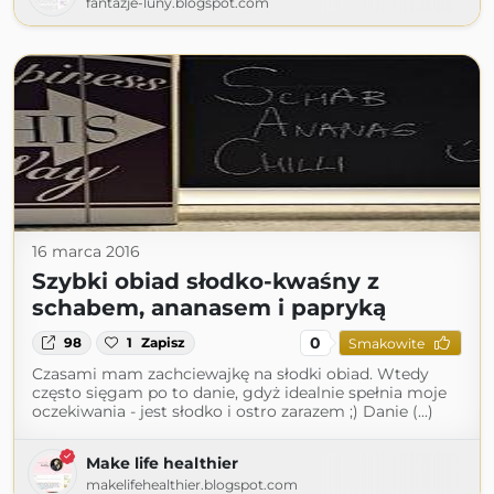
fantazje-luny.blogspot.com
16 marca 2016
Szybki obiad słodko-kwaśny z
schabem, ananasem i papryką
0
98
1
Zapisz
Smakowite
Czasami mam zachciewajkę na słodki obiad. Wtedy
często sięgam po to danie, gdyż idealnie spełnia moje
oczekiwania - jest słodko i ostro zarazem ;) Danie (...)
Make life healthier
makelifehealthier.blogspot.com