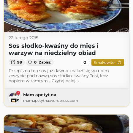
22 lutego 2015
Sos słodko-kwaśny do mięs i
warzyw na niedzielny obiad
0
98
0
Zapisz
Smakowite
Przepis na ten sos już dawno znalazł się w moim
zeszycie pod nazwą sos słodko-kwaśny Tosi, lecz
dopiero w tamtym …Czytaj dalej →
Mam apetyt na
mamapetytna.wordpress.com