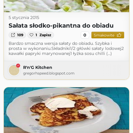
5 stycznia 2015
Sałata słodko-pikantna do obiadu
0
109
1
Zapisz
Smakowite
Bardzo smaczna wersja sałaty do obiadu. Szybka i
prosta w wykonaniu.Składniki1/2 główki sałaty lodowej2
kawałki papryki marynowanej1 łyżka sosu chilli (...)
R'n'G Kitchen
gregorhspeed.blogspot.com