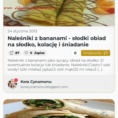
24 stycznia 2013
Naleśniki z bananami - słodki obiad
na słodko, kolację i śniadanie
0
87
0
Zapisz
Smakowite
Naleśniki z bananami jako sycący obiad na słodko :D
ewentualnie kolacja lub śniadanie. Naleśniki:Ciasto:1 szkl
wody1 szkl mleka2 jajka2,5 szkl mąki25 ml oleju3 (...)
Kora Cynamonu
koracynamonu.blogspot.com