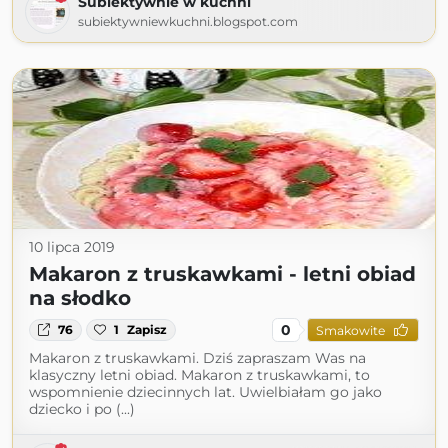
Subiektywnie w kuchni
subiektywniewkuchni.blogspot.com
10 lipca 2019
Makaron z truskawkami - letni obiad
na słodko
0
76
1
Zapisz
Smakowite
Makaron z truskawkami. Dziś zapraszam Was na
klasyczny letni obiad. Makaron z truskawkami, to
wspomnienie dziecinnych lat. Uwielbiałam go jako
dziecko i po (...)