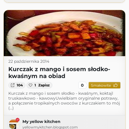
22 października 2014
Kurczak z mango i sosem słodko-
kwaśnym na obiad
0
104
1
Zapisz
Smakowite
Kurczak z mango i sosem słodko - kwaśnym, koktajl
truskawkowo - kawowyUwielbiam oryginalne potrawy,
a połączenie tropikalnych owoców z kurczakiem to mój
(...)
My yellow kitchen
yellowmykitchen.blogspot.com