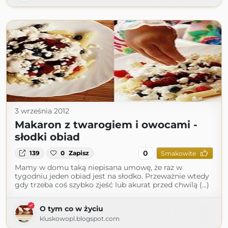
3 września 2012
Makaron z twarogiem i owocami -
słodki obiad
0
139
0
Zapisz
Smakowite
Mamy w domu taką niepisana umowę, że raz w
tygodniu jeden obiad jest na słodko. Przeważnie wtedy
gdy trzeba coś szybko zjeść lub akurat przed chwilą (...)
O tym co w życiu
kluskowopl.blogspot.com