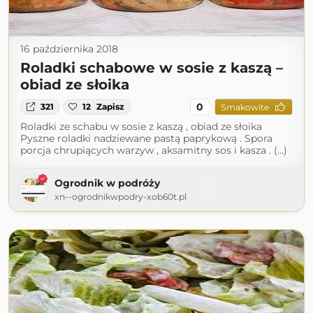
16 października 2018
Roladki schabowe w sosie z kaszą –
obiad ze słoika
0
321
12
Zapisz
Smakowite
Roladki ze schabu w sosie z kaszą , obiad ze słoika
Pyszne roladki nadziewane pastą paprykową . Spora
porcja chrupiących warzyw , aksamitny sos i kasza . (...)
Ogrodnik w podróży
xn--ogrodnikwpodry-xob60t.pl