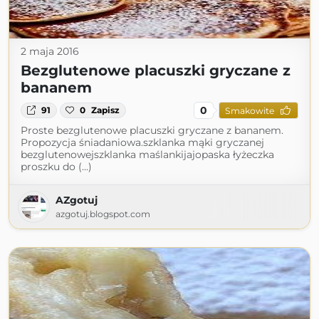
2 maja 2016
Bezglutenowe placuszki gryczane z
bananem
0
91
0
Zapisz
Smakowite
Proste bezglutenowe placuszki gryczane z bananem.
Propozycja śniadaniowa.szklanka mąki gryczanej
bezglutenowejszklanka maślankijajopaska łyżeczka
proszku do (...)
AZgotuj
azgotuj.blogspot.com