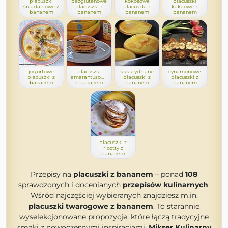
placuszki
bezglutenowe
kokosowe
placuszki
śniadaniowe z
placuszki z
placuszki z
kakaowe z
bananem
bananem
bananem
bananem
jogurtowe
placuszki
kukurydziane
cynamonowe
placuszki z
amarantusowe
placuszki z
placuszki z
bananem
z bananem
bananem
bananem
placuszki z
ricotty z
bananem
Przepisy na
placuszki z bananem
– ponad
108
sprawdzonych i docenianych
przepisów kulinarnych
.
Wśród najczęściej wybieranych znajdziesz m.in.
placuszki twarogowe z bananem
. To starannie
wyselekcjonowane propozycje, które łączą tradycyjne
smaki z nowoczesnymi inspiracjami.
Mikser Kulinarny