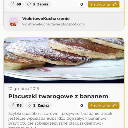
0
69
3
Zapisz
Smakowite
VioletoweKucharzenie
violetowekucharzenie.blogspot.com
10 grudnia 2016
Placuszki twarogowe z bananem
0
118
2
Zapisz
Smakowite
Szybki sposób na zdrowe i pożywne śniadanie. Jeżeli
jesteście wposiadaniubardzo dojrzałych bananów,
przygotujcie sobieprzepyszne placuszkiserowo-