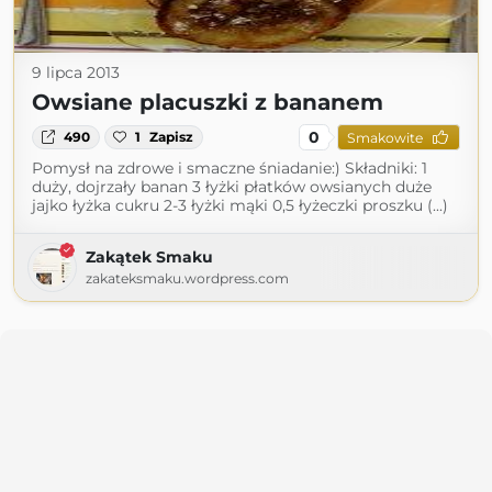
9 lipca 2013
Owsiane placuszki z bananem
0
490
1
Zapisz
Smakowite
Pomysł na zdrowe i smaczne śniadanie:) Składniki: 1
duży, dojrzały banan 3 łyżki płatków owsianych duże
jajko łyżka cukru 2-3 łyżki mąki 0,5 łyżeczki proszku (...)
Zakątek Smaku
zakateksmaku.wordpress.com