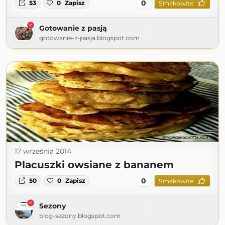
0
53
0
Zapisz
Smakowite
Gotowanie z pasją
gotowanie-z-pasja.blogspot.com
17 września 2014
Placuszki owsiane z bananem
0
50
0
Zapisz
Smakowite
Sezony
blog-sezony.blogspot.com