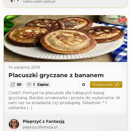
natka-pietruszki.pl
14 sierpnia 2019
Placuszki gryczane z bananem
0
50
1
Zapisz
Smakowite
Cześć! Pomysł na placuszki dla lubiących kaszę
gryczaną. Bardzo smakowite i proste do wykonania. W
sam raz na śniadanie czy przekąskę. Składniki: * 1
szklanka (...)
Pieprzyć z Fantazją
pieprzyczfantazja.pl