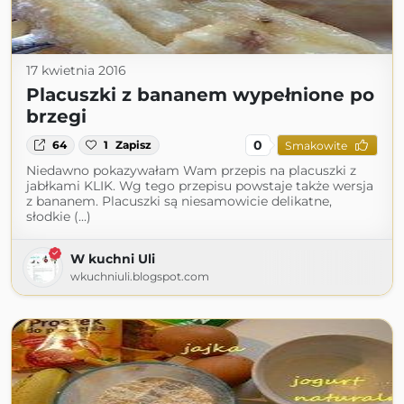
17 kwietnia 2016
Placuszki z bananem wypełnione po
brzegi
0
64
1
Zapisz
Smakowite
Niedawno pokazywałam Wam przepis na placuszki z
jabłkami KLIK. Wg tego przepisu powstaje także wersja
z bananem. Placuszki są niesamowicie delikatne,
słodkie (...)
W kuchni Uli
wkuchniuli.blogspot.com