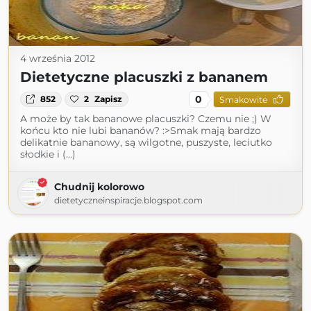
4 września 2012
Dietetyczne placuszki z bananem
0
852
2
Zapisz
Smakowite
A może by tak bananowe placuszki? Czemu nie ;) W
końcu kto nie lubi bananów? :>Smak mają bardzo
delikatnie bananowy, są wilgotne, puszyste, leciutko
słodkie i (...)
Chudnij kolorowo
dietetyczneinspiracje.blogspot.com