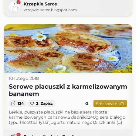
Krzepkie Serce
krzepkie-serce.blogspot.com
10 lutego 2018
Serowe placuszki z karmelizowanym
bananem
0
124
2
Zapisz
Smakowite
Lekkie, puszyste placuszki na bazie sera ricotta i
karmelizowanych bananów.Składniki:240g sera białego
typu Ricotta3 łyżki jogurtu naturalnego1,5 szklanki (...)