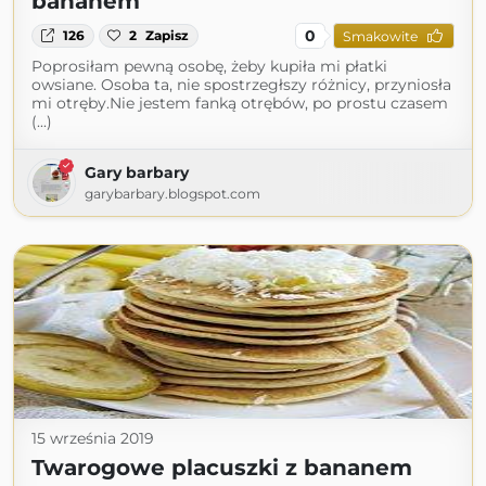
bananem
0
126
2
Zapisz
Smakowite
Poprosiłam pewną osobę, żeby kupiła mi płatki
owsiane. Osoba ta, nie spostrzegłszy różnicy, przyniosła
mi otręby.Nie jestem fanką otrębów, po prostu czasem
(...)
Gary barbary
garybarbary.blogspot.com
15 września 2019
Twarogowe placuszki z bananem