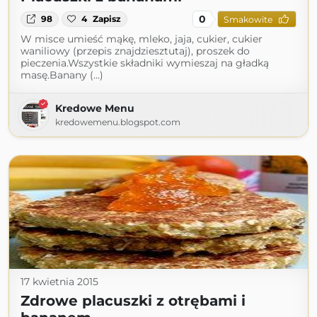
0
98
4
Zapisz
Smakowite
W misce umieść mąkę, mleko, jaja, cukier, cukier
waniliowy (przepis znajdziesztutaj), proszek do
pieczenia.Wszystkie składniki wymieszaj na gładką
masę.Banany (...)
Kredowe Menu
kredowemenu.blogspot.com
17 kwietnia 2015
Zdrowe placuszki z otrębami i