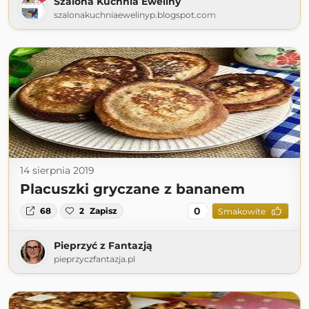
Szalona Kuchnia Eweliny
szalonakuchniaewelinyp.blogspot.com
14 sierpnia 2019
Placuszki gryczane z bananem
0
68
2
Zapisz
Smakowite
Pieprzyć z Fantazją
pieprzyczfantazja.pl