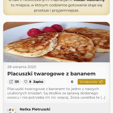
to miejsce, w którym codzienne gotowanie staje się
prostsze i przyjemniejsze.
28 sierpnia 2020
Placuszki twarogowe z bananem
0
131
9
Zapisz
Smakowite
Placuszki twarogowe z bananem to jedno z naszych
ulubionych śniadań. Są słodkie za sprawą dodanego
owocu i nie potrzeba im nic więcej. Zosia uwielbia te (...)
Natka Pietruszki