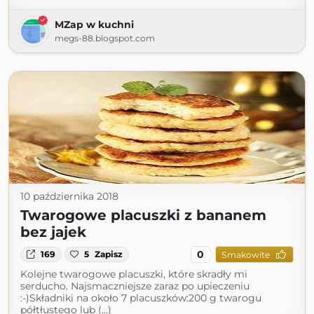
MZap w kuchni
megs-88.blogspot.com
10 października 2018
Twarogowe placuszki z bananem
bez jajek
0
169
5
Zapisz
Smakowite
Kolejne twarogowe placuszki, które skradły mi
serducho. Najsmaczniejsze zaraz po upieczeniu
:-)Składniki na około 7 placuszków:200 g twarogu
półtłustego lub (...)