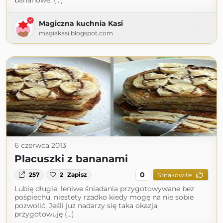
bananowe. (...)
Magiczna kuchnia Kasi
magiakasi.blogspot.com
6 czerwca 2013
Placuszki z bananami
0
257
2
Zapisz
Smakowite
Lubię długie, leniwe śniadania przygotowywane bez
pośpiechu, niestety rzadko kiedy mogę na nie sobie
pozwolić. Jeśli już nadarzy się taka okazja,
przygotowuję (...)