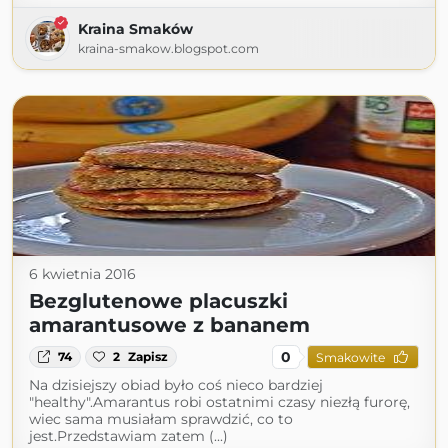
Kraina Smaków
kraina-smakow.blogspot.com
6 kwietnia 2016
Bezglutenowe placuszki
amarantusowe z bananem
0
74
2
Zapisz
Smakowite
Na dzisiejszy obiad było coś nieco bardziej
"healthy".Amarantus robi ostatnimi czasy niezłą furorę,
wiec sama musiałam sprawdzić, co to
jest.Przedstawiam zatem (...)