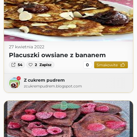
27 kwietnia 2022
Placuszki owsiane z bananem
0
54
2
Zapisz
Smakowite
Z cukrem pudrem
zcukrempudrem.blogspot.com